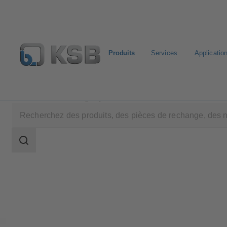
Produits
Services
Applicatio
Produits
Catalogue produits
MultiEco
Champ
des
recherches
Champ
des
recherches