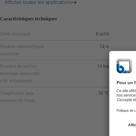
Afficher toutes les applications
Caractéristiques techniques
Débit maximum
8 m3/h
Hauteur manométrique
54 m
maximum
Pression de service
10 bar
maximale admissible
côté refoulement
Température max.
50 °C
autorisée du fluide