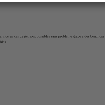
 service en cas de gel sont possibles sans problème grâce à des bouchons
bles.