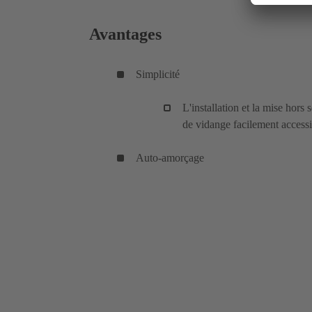
Avantages
Simplicité
L'installation et la mise hors
de vidange facilement accessi
Auto-amorçage