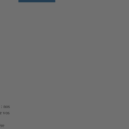
 : nos
e vos
ère