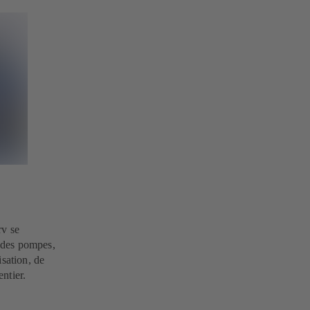
rv se
e des pompes,
isation, de
ntier.