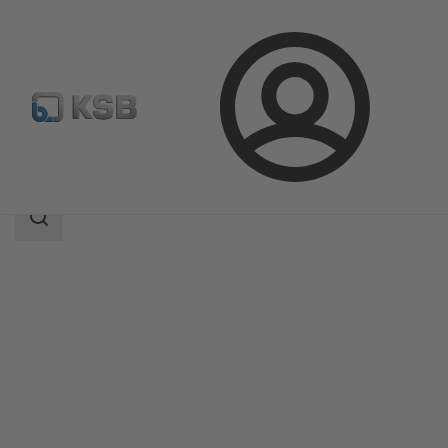
Connexion
Produits
Catalogue produits
Magnochem-Bloc
Champ
des
recherches
Champ
des
recherches