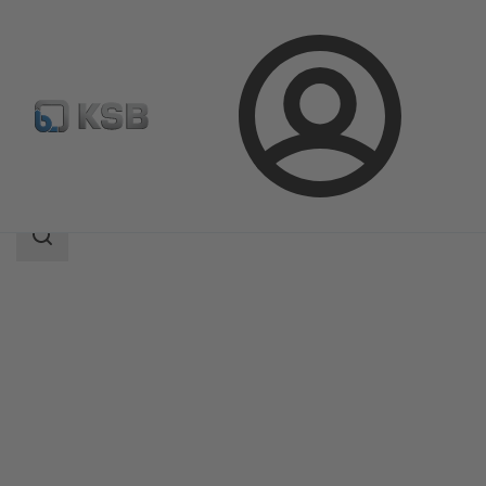
Connexion
Produits
Catalogue produits
LCC-H
Champ
des
recherches
Champ
des
recherches