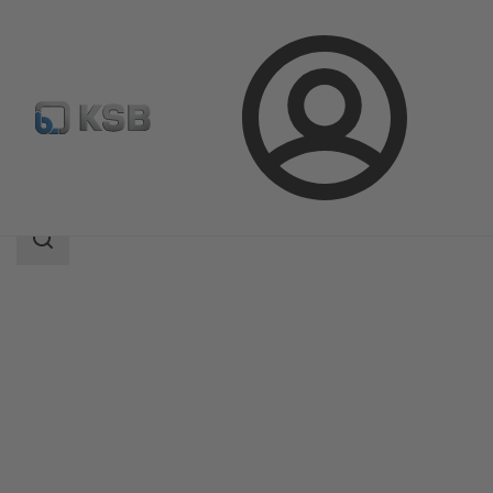
Connexion
Produits
Catalogue produits
HPK-L
Champ
des
recherches
Champ
des
recherches