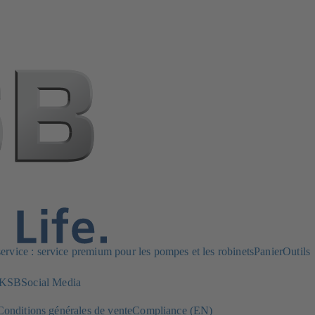
rvice : service premium pour les pompes et les robinets
Panier
Outils
z KSB
Social Media
Conditions générales de vente
Compliance (EN)
(s'ouvre