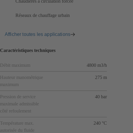
Chaudières à circulation forcée
Réseaux de chauffage urbain
Afficher toutes les applications
Caractéristiques techniques
Débit maximum
4800 m3/h
Hauteur manométrique
275 m
maximum
Pression de service
40 bar
maximale admissible
côté refoulement
Température max.
240 °C
autorisée du fluide