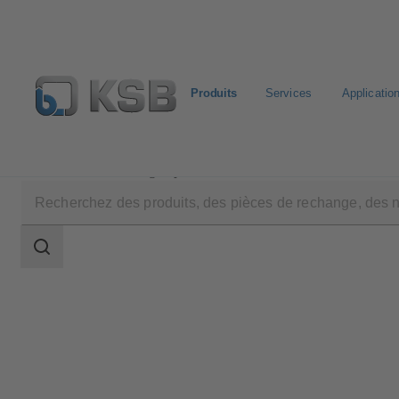
Produits
Services
Applicatio
Produits
Catalogue produits
HPK
Champ
des
recherches
Champ
des
recherches