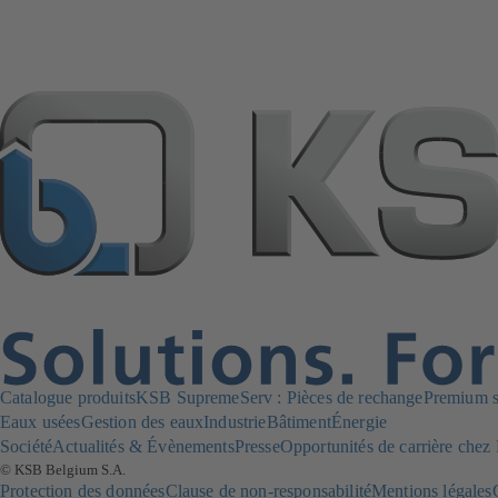
Catalogue produits
KSB SupremeServ : Pièces de rechange
Premium se
Eaux usées
Gestion des eaux
Industrie
Bâtiment
Énergie
Société
Actualités & Évènements
Presse
Opportunités de carrière che
© KSB Belgium S.A.
Protection des données
Clause de non-responsabilité
Mentions légales