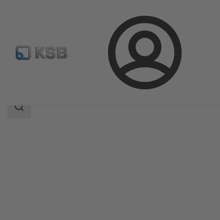
Connexion
Produits
Catalogue produits
EtaLine Pro
Champ
des
recherches
Champ
des
recherches