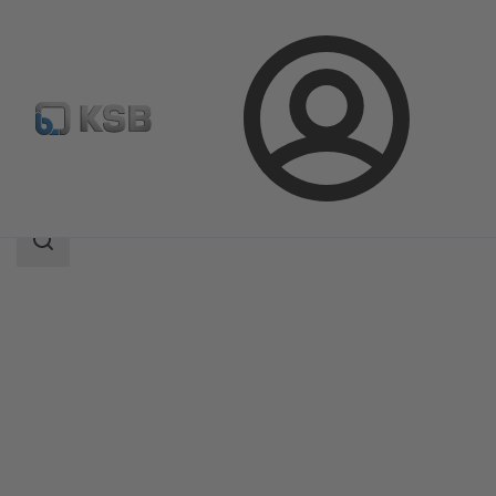
Connexion
Produits
Catalogue produits
Etaline SYT
Champ
des
recherches
Champ
des
recherches