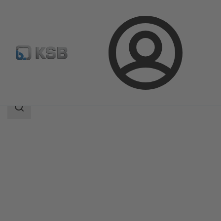
Connexion
Produits
Catalogue produits
CalioTherm Pro
Champ
des
recherches
Champ
des
recherches