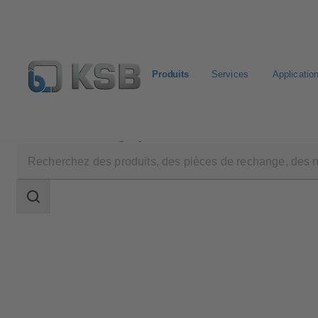
Produits
Services
Applicatio
Produits
Catalogue produits
Calio-Therm NC
Champ
des
recherches
Champ
des
recherches