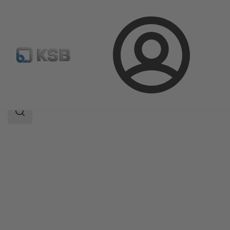
Connexion
Produits
Catalogue produits
CHTRa
Champ
des
recherches
Champ
des
recherches