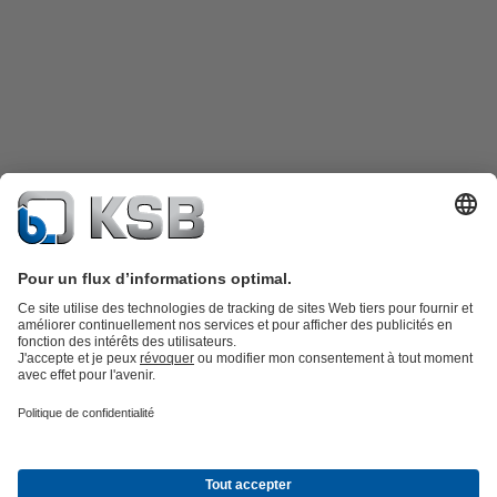
Catalogue produits
KSB SupremeServ : Pièces de rechange
Premium
service : service premium pour les pompes et les robinets
Panier
Outils
Eaux usées
Gestion des eaux
Industrie
Bâtiment
Énergie