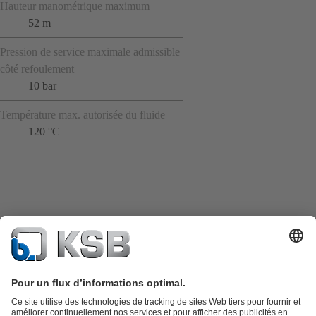
Hauteur manométrique maximum
52 m
Pression de service maximale admissible
côté refoulement
10 bar
Température max. autorisée du fluide
120 °C