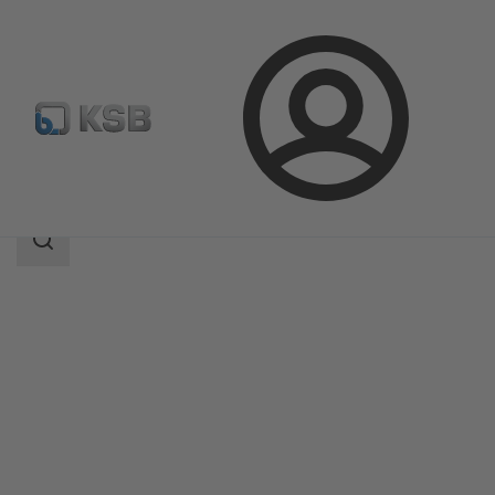
Connexion
Produits
Catalogue produits
AU Monobloc
Champ
des
recherches
Champ
des
recherches