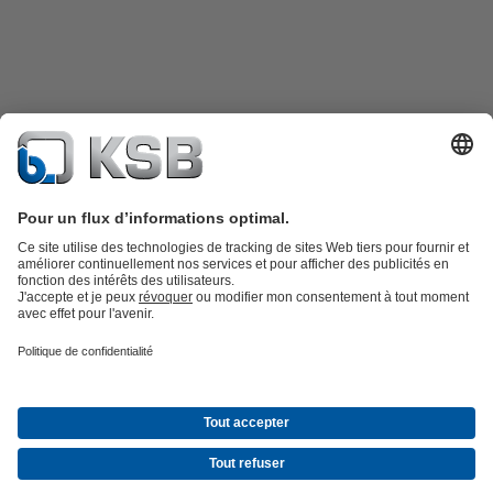
Catalogue produits
KSB SupremeServ : Pièces de rechange
Premium
service : service premium pour les pompes et les robinets
Panier
Outils
Eaux usées
Gestion des eaux
Industrie
Bâtiment
Énergie
Société
Actualités & Évènements
Presse
Opportunités de carrière chez
KSB
Social Media