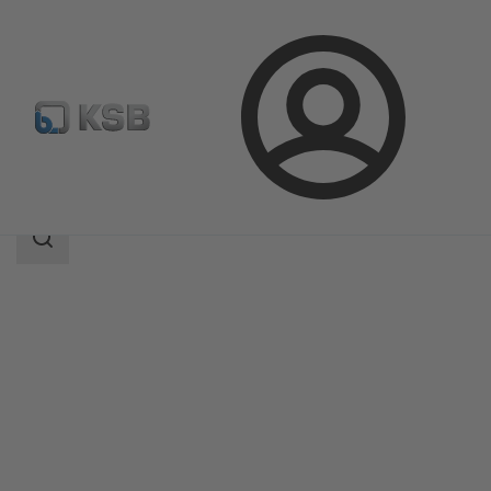
Connexion
Produits
Catalogue produits
KWT51
Champ
des
recherches
Champ
des
recherches