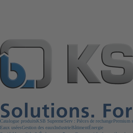
Catalogue produits
KSB SupremeServ : Pièces de rechange
Premium se
Eaux usées
Gestion des eaux
Industrie
Bâtiment
Énergie