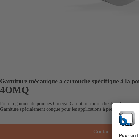
Garniture mécanique à cartouche spécifique à la p
4OMQ
Pour la gamme de pompes Omega. Garniture cartouche double, non co
Garniture spécialement conçue pour les applications à pression d’aspira
Contact KSB