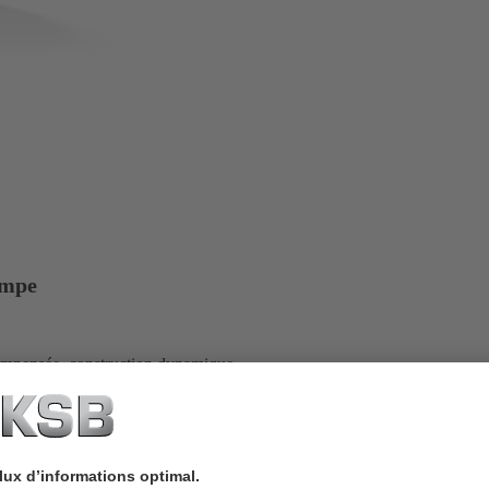
ompe
mpensée, construction dynamique.
tion négative.