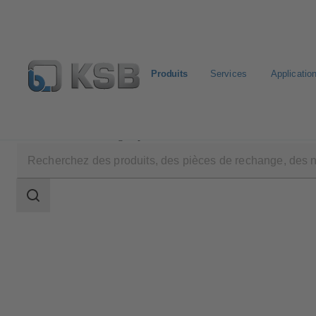
Produits
Services
Applicatio
Produits
Catalogue produits
4OMQ
Champ
des
recherches
Champ
des
recherches