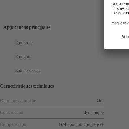
Applications principales
Eau brute
Eau pure
Eau de service
Caractéristiques techniques
Garniture cartouche
Oui
Construction
dynamique
Compensation
GM non non compensée