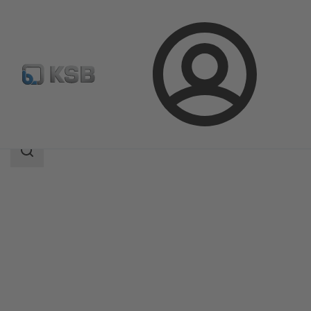
Connexion
Produits
Catalogue produits
4WS
Champ
des
recherches
Champ
des
recherches