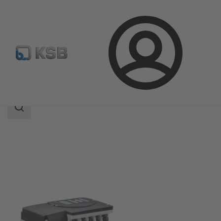
Connexion
Produits
Catalogue produits
KSB SuPremE
Champ
des
recherches
Champ
des
recherches