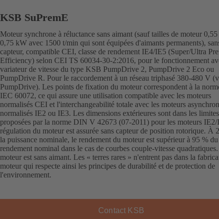
KSB SuPremE
Moteur synchrone à réluctance sans aimant (sauf tailles de moteur 0,55
0,75 kW avec 1500 t/min qui sont équipées d'aimants permanents), san
capteur, compatible CEI, classe de rendement IE4/IE5 (Super/Ultra P
Efficiency) selon CEI TS 60034-30-2:2016, pour le fonctionnement av
variateur de vitesse du type KSB PumpDrive 2, PumpDrive 2 Eco ou
PumpDrive R. Pour le raccordement à un réseau triphasé 380-480 V (v
PumpDrive). Les points de fixation du moteur correspondent à la norm
IEC 60072, ce qui assure une utilisation compatible avec les moteurs
normalisés CEI et l'interchangeabilité totale avec les moteurs asynchro
normalisés IE2 ou IE3. Les dimensions extérieures sont dans les limites
proposées par la norme DIN V 42673 (07-2011) pour les moteurs IE2/
régulation du moteur est assurée sans capteur de position rotorique. À
la puissance nominale, le rendement du moteur est supérieur à 95 % du
rendement nominal dans le cas de courbes couple-vitesse quadratiques.
moteur est sans aimant. Les « terres rares » n'entrent pas dans la fabric
moteur qui respecte ainsi les principes de durabilité et de protection de
l'environnement.
Contact KSB