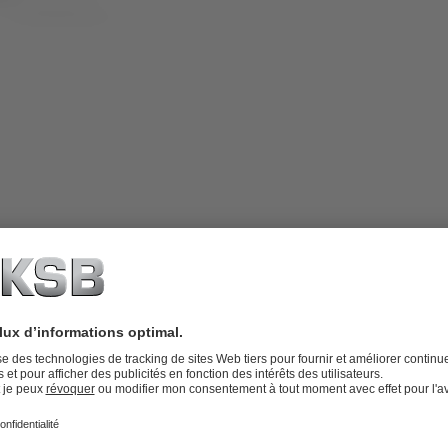
 100 MOD
quilibrage, de mesure et d'arrêt ainsi
 l'application KSB FlowManager et
et, caractéristiques du fluide
BOATRONIC 100 : ordinateur de mesure
la température, compatible avec les
 que le tube de mesure BOA-MP ; piles
urs à couplage magnétique (pour BOA-