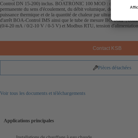
Control DN 15-200) inclus. BOATRONIC 100 MOD : ordinateur de mesu
permanente du sens d'écoulement, du débit volumique, de la température
puissance thermique et de la quantité de chaleur par ultrasons, compatib
d'arrêt BOA-Control IMS ainsi que le tube de mesure BOA-MP ; comm
(0/4-20 mA / 0/2-10 V / 0-5 V) et Modbus RTU, tension d'alimentati
Contact KSB
Pièces détachées
Voir tous les documents et téléchargements
Applications principales
Installations de chauffage à eau chaude