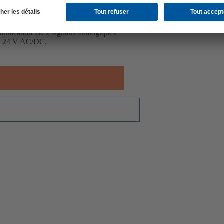
re pour la surveillance et la mesure
 de départ et de retour ainsi que de la
le avec le robinet d'équilibrage et
unication via 2 signaux analogiques
on 24 V AC/DC.