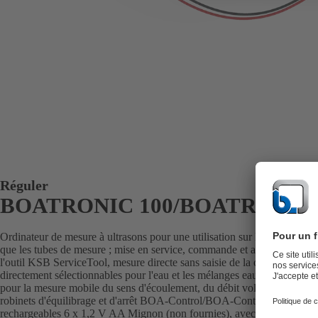
Réguler
BOATRONIC 100/BOATRONIC
Ordinateur de mesure à ultrasons pour une utilisation sur les robinets d'é
que les tubes de mesure ; mise en service, commande et affichage via
l'outil KSB ServiceTool, mesure directe sans saisie de la course du robin
directement sélectionnables pour l'eau et les mélanges eau-glycol. 
pour la mesure mobile du sens d'écoulement, du débit volumique et de 
robinets d'équilibrage et d'arrêt BOA-Control/BOA-Control IMS ainsi
rechargeables 6 x 1,2 V AA Mignon (non fournies), avec kit de capte