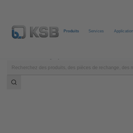
Produits
Services
Applicatio
Produits
Catalogue produits
BOATRONIC 100/BO
Champ
des
recherches
Champ
des
recherches