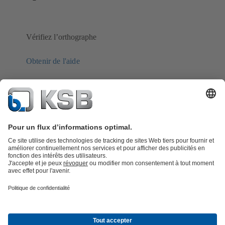
Vérifiez l’orthographe
Obtenir de l'aide
Catalogue produits
KSB SupremeServ : Pièces de rechange
Premium
service : service premium pour les pompes et les robinets
Panier
Outils
Eaux usées
Gestion des eaux
Industrie
Bâtiment
Énergie