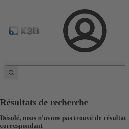
Configurer un produit
KSB Select
Recherche standard
Connexion
Champ
des
recherches
Champ
des
recherches
Résultats de recherche
Désolé, nous n'avons pas trouvé de résultat
correspondant