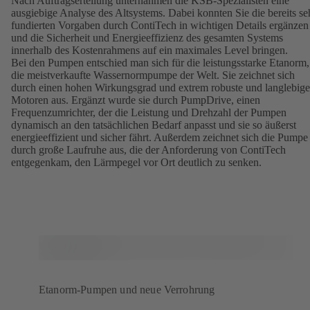
Nach Auftragserteilung unternahmen die KSB-Spezialisten eine
ausgiebige Analyse des Altsystems. Dabei konnten Sie die bereits se
fundierten Vorgaben durch ContiTech in wichtigen Details ergänzen
und die Sicherheit und Energieeffizienz des gesamten Systems
innerhalb des Kostenrahmens auf ein maximales Level bringen.
Bei den Pumpen entschied man sich für die leistungsstarke Etanorm,
die meistverkaufte Wassernormpumpe der Welt. Sie zeichnet sich
durch einen hohen Wirkungsgrad und extrem robuste und langlebige
Motoren aus. Ergänzt wurde sie durch PumpDrive, einen
Frequenzumrichter, der die Leistung und Drehzahl der Pumpen
dynamisch an den tatsächlichen Bedarf anpasst und sie so äußerst
energieeffizient und sicher fährt. Außerdem zeichnet sich die Pumpe
durch große Laufruhe aus, die der Anforderung von ContiTech
entgegenkam, den Lärmpegel vor Ort deutlich zu senken.
Etanorm-Pumpen und neue Verrohrung