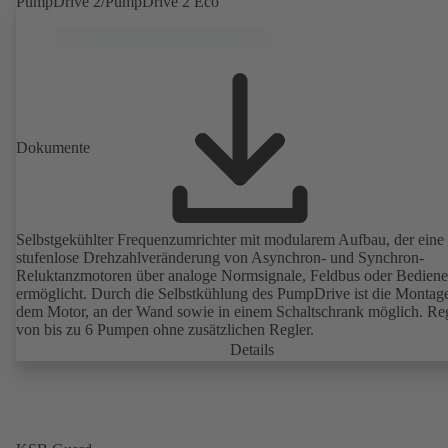
PumpDrive 2/PumpDrive 2 Eco
Ausführung erhältlich. Den Effizienzanforderungen der ErP Richtlin
weit voraus.
Dokumente
Selbstgekühlter Frequenzumrichter mit modularem Aufbau, der eine
stufenlose Drehzahlveränderung von Asynchron- und Synchron-
Reluktanzmotoren über analoge Normsignale, Feldbus oder Bediene
ermöglicht. Durch die Selbstkühlung des PumpDrive ist die Montag
dem Motor, an der Wand sowie in einem Schaltschrank möglich. Re
von bis zu 6 Pumpen ohne zusätzlichen Regler.
Details