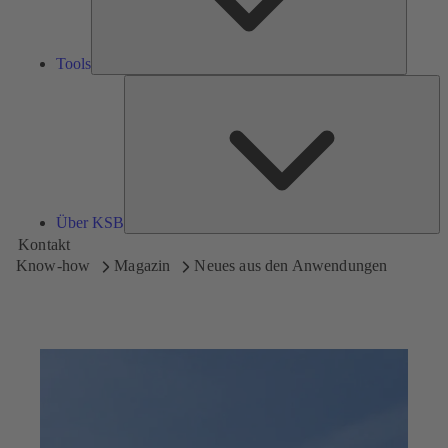
Tools
Üb
K
Über KSB
Kontakt
Know-how
Magazin
Neues aus den Anwendungen