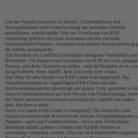
Um die Vorgabe umsetzen zu können, Deinstallationen und
Neuinstallationen ohne Unterbrechung des laufenden Betriebs
auszuführen, wurden große Teile der Verrohrung von KSB
vorgefertigt geliefert und dann zusammen mit den ebenfalls
bereitstehenden Pumpen, Armaturen und anderen Komponenten ge
die Altteile ausgetauscht.
Alle Bereiche bei ContiTech unterliegen strengsten Vorschriften und
Richtlinien. Für Pumpen und Armaturen von KSB ist es ein gängige
Prozess, sich derlei Kriterien zu stellen - sind die Produkte doch, wa
die geforderten Werte betrifft, ihrer Zeit meist weit voraus.
Das Okay für den Einsatz von KSB Guard kam umgehend. Das
Sicherheitskonzept der zugehörigen KSB-Cloud und aller
Hardwarekomponenten überzeugte auf ganzer Linie, garantiert es d
einen Sicherheitsstandard auf dem Niveau von Onlinebanking, inde
die Daten maximal verschlüsselt und mögliche Angriffe von außen
aktiv blockiert werden.
Doch was macht KSB-Guard so einzigartig? Die innovative und
einfach zu montierende Sensortechnik erkennt Unregelmäßigkeiten 
Pumpen – auch von Fremdherstellern – bevor eine Fehlfunktion
überhaupt auftritt; größere Schäden und Ausfälle können so
zuverlässig vermieden werden. Über ein Web-Portal haben registrier