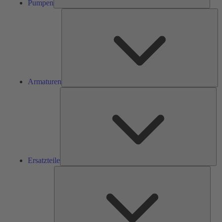
Pumpen
Ar
Armaturen
Ers
Ersatzteile
Serv