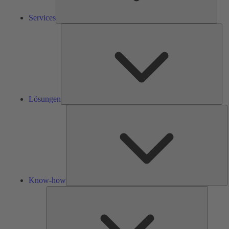
Services
Lös
Lösungen
K
h
Know-how
Tools