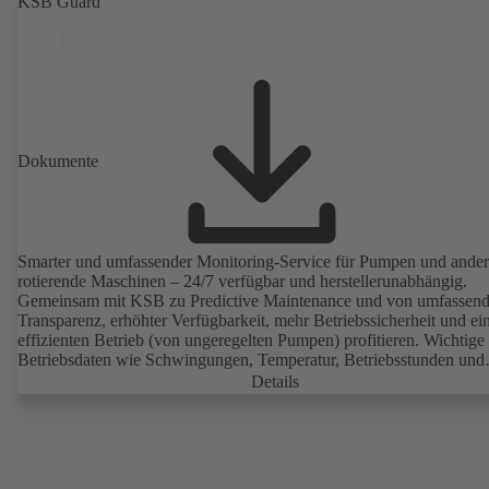
KSB Guard
Dokumente
Smarter und umfassender Monitoring-Service für Pumpen und ande
rotierende Maschinen – 24/7 verfügbar und herstellerunabhängig.
Gemeinsam mit KSB zu Predictive Maintenance und von umfassend
Transparenz, erhöhter Verfügbarkeit, mehr Betriebssicherheit und e
effizienten Betrieb (von ungeregelten Pumpen) profitieren. Wichtige
Betriebsdaten wie Schwingungen, Temperatur, Betriebsstunden und
Lastzustand (von ungeregelten Pumpen) sind mit KSB Guard jederze
Details
und überall abrufbar. Tritt zudem eine Abweichung zum Normalbetr
auf, wird umgehend eine Benachrichtigung über das KSB Guard W
Portal / die App versendet. Zusätzlich unterstützen die Experten de
Monitoring-Centers bei der Ursachenanalyse.