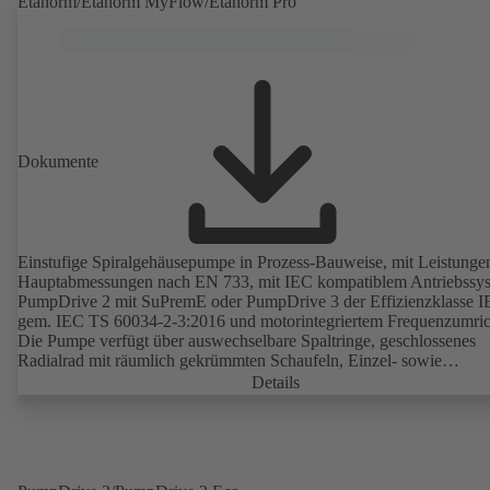
Etanorm/Etanorm MyFlow/Etanorm Pro
Dokumente
Einstufige Spiralgehäusepumpe in Prozess-Bauweise, mit Leistunge
Hauptabmessungen nach EN 733, mit IEC kompatiblem Antriebssy
PumpDrive 2 mit SuPremE oder PumpDrive 3 der Effizienzklasse I
gem. IEC TS 60034-2-3:2016 und motorintegriertem Frequenzumric
Die Pumpe verfügt über auswechselbare Spaltringe, geschlossenes
Radialrad mit räumlich gekrümmten Schaufeln, Einzel- sowie
Doppelgleitringdichtungen nach EN 12756, Welle im Bereich der
Details
Wellendichtung mit auswechselbarer Wellenschutzhülse. Die
Prozessbauweise ermöglicht eine Demontage der Kupplung, der
Lagerträger und des Laufrads, ohne dass das Pumpengehäuse von d
Rohrleitungen getrennt werden muss. Befestigungspunkte entsprech
IEC 60072, Hüllmaße gemäß DIN V 42673 (07-2011). ATEX-