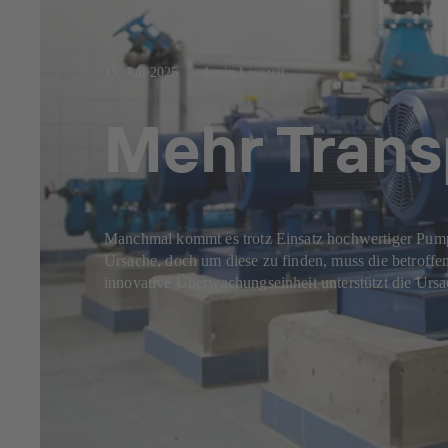
15. Juli 2025
4 min Lesezeit
Mehr Trans
Manchmal kommt es trotz Einsatz hochwertiger Pumpe
Ursache, doch um diese zu finden, muss die betroff
innovative Überwachungseinheit unterstützt die Urs