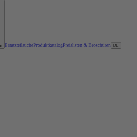
Ersatzteilsuche
Produktkatalog
Preislisten & Broschüren
en
DE