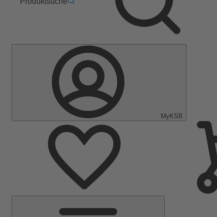
Produktsuche
MyKSB
Hauptmenü