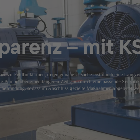
parenz – mit K
n zu Fehlfunktionen, deren genaue Ursache erst durch eine Langzeit
ene Pumpe über einen längeren Zeitraum durch eine passende Sensor
achenfindung, sodass im Anschluss gezielte Maßnahmen abgeleitet w