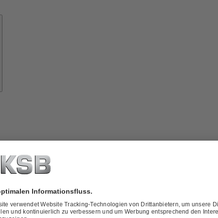
Know-
how
ber
KSB