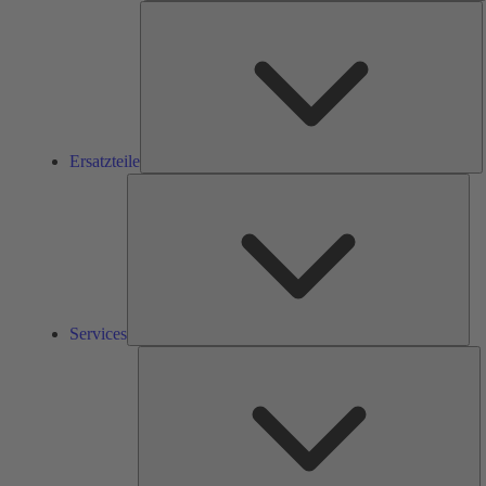
E
Ersatzteile
Ser
Services
L