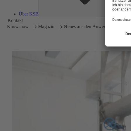
Über KSB
Kontakt
Know-how
Magazin
Neues aus den Anwendungen