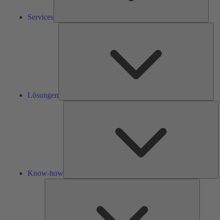
Services
Lös
Lösungen
K
h
Know-how
Tools