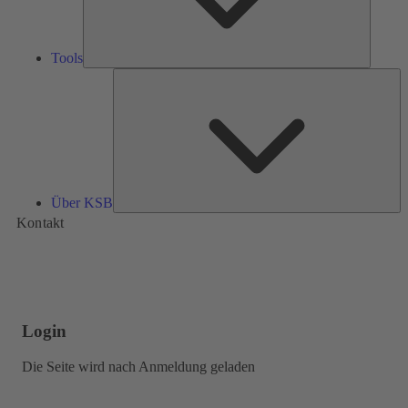
Tools
Üb
K
Über KSB
Kontakt
Login
Die Seite wird nach Anmeldung geladen