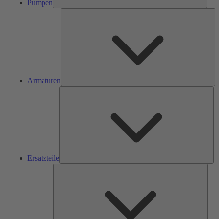
Pumpen
Ar
Armaturen
Ers
Ersatzteile
Serv