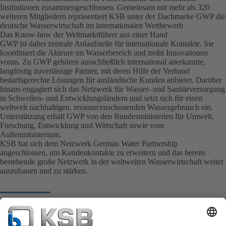
Institutionen zusammengeschlossen. Gemeinsam mit mehr als 320
weiteren Mitgliedern repräsentiert KSB unter der Dachmarke GWP die
deutsche Wasserwirtschaft im internationalen Wettbewerb
Das Know-how der Weltmarktführer aus einer Hand
GWP ist dabei zentrale Anlaufstelle für internationale Kontakte. Sie
koordiniert die Akteure im Wasserbereich und treibt Innovationen
voran. Zu GWP gehören ausschließlich international anerkannte,
langfristig zuverlässige Partner, mit deren Hilfe der Verband
bedarfsgerechte Lösungen für ausländische Kunden anbietet. Darüber
hinaus engagiert sich das Netzwerk für Wasser- und Sanitärversorgung
in Schwellen- und Entwicklungsländern und setzt sich für einen
weltweit nachhaltigen, ressourcenschonenden Wassergebrauch ein.
Unterstützung erhält GWP von den Bundesministerien für Umwelt,
Forschung, Entwicklung und Wirtschaft sowie vom
Außenministerium.
KSB hat sich dem Netzwerk German Water Partnership
angeschlossen, um Kundenkontakte zu erweitern und das bereits
bestehende große Netzwerk in der weltweiten Wasserwirtschaft weiter
auszubauen und zu stärken.
Zum Partnernetzwerk