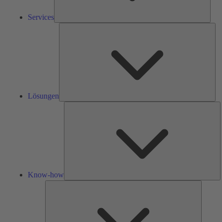
Services
Lös
Lösungen
K
h
Know-how
Tools