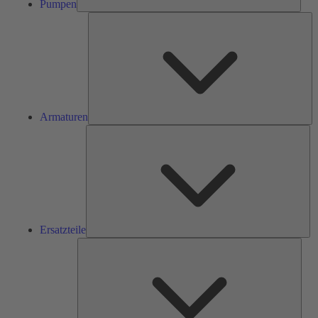
Pumpen
Ar
Armaturen
Ers
Ersatzteile
Serv