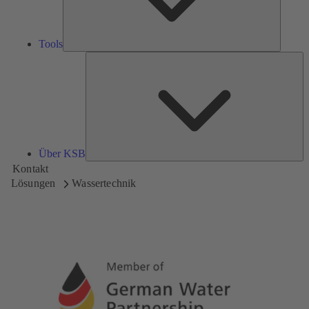
Tools
Üb
K
Über KSB
Kontakt
Lösungen
Wassertechnik