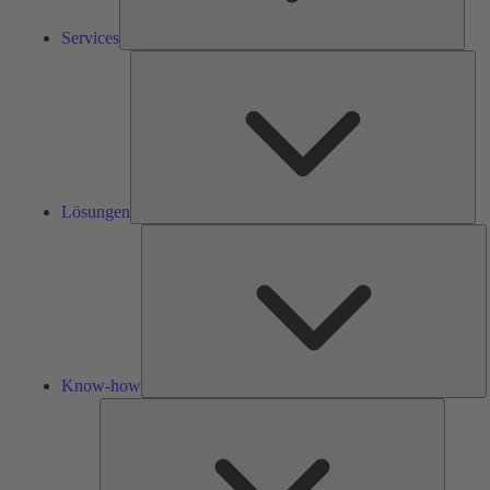
Services
Lös
Lösungen
K
h
Know-how
Tools