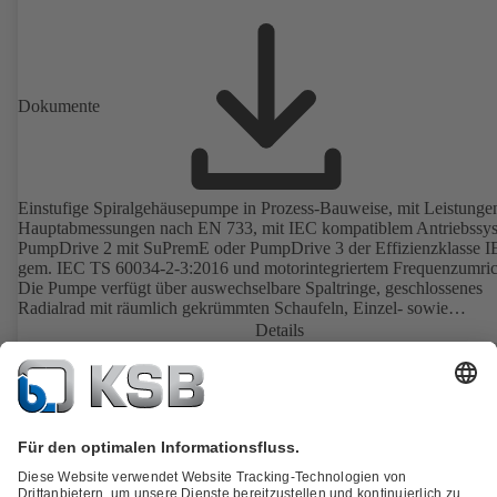
Dokumente
Einstufige Spiralgehäusepumpe in Prozess-Bauweise, mit Leistunge
Hauptabmessungen nach EN 733, mit IEC kompatiblem Antriebssy
PumpDrive 2 mit SuPremE oder PumpDrive 3 der Effizienzklasse I
gem. IEC TS 60034-2-3:2016 und motorintegriertem Frequenzumric
Die Pumpe verfügt über auswechselbare Spaltringe, geschlossenes
Radialrad mit räumlich gekrümmten Schaufeln, Einzel- sowie
Doppelgleitringdichtungen nach EN 12756, Welle im Bereich der
Details
Wellendichtung mit auswechselbarer Wellenschutzhülse. Die
Prozessbauweise ermöglicht eine Demontage der Kupplung, der
Lagerträger und des Laufrads, ohne dass das Pumpengehäuse von d
Rohrleitungen getrennt werden muss. Befestigungspunkte entsprech
IEC 60072, Hüllmaße gemäß DIN V 42673 (07-2011). ATEX-
Ausführung erhältlich. Den Effizienzanforderungen der ErP Richtlin
weit voraus.