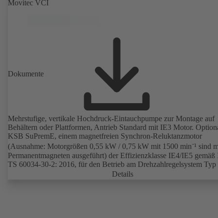
Movitec VCI
Dokumente
Mehrstufige, vertikale Hochdruck-Eintauchpumpe zur Montage auf
Behältern oder Plattformen, Antrieb Standard mit IE3 Motor. Option
KSB SuPremE, einem magnetfreien Synchron-Reluktanzmotor
(Ausnahme: Motorgrößen 0,55 kW / 0,75 kW mit 1500 min⁻¹ sind m
Permanentmagneten ausgeführt) der Effizienzklasse IE4/IE5 gemäß
TS 60034-30-2: 2016, für den Betrieb am Drehzahlregelsystem Ty
PumpDrive 2 oder KSB PumpDrive 2 Eco ohne Rotorlagegeber.
Details