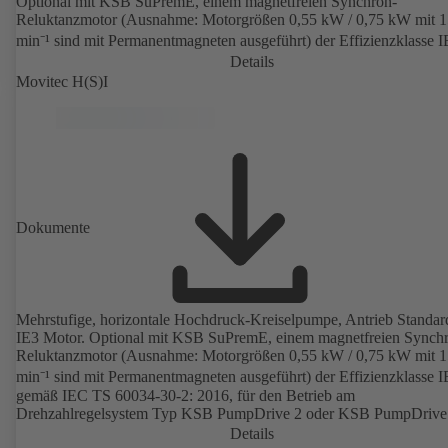
Optional mit KSB SuPremE, einem magnetfreien Synchron-
Reluktanzmotor (Ausnahme: Motorgrößen 0,55 kW / 0,75 kW mit 
min⁻¹ sind mit Permanentmagneten ausgeführt) der Effizienzklasse 
gemäß IEC TS 60034-30-2: 2016, für den Betrieb am
Details
Drehzahlregelsystem Typ KSB PumpDrive 2 oder KSB PumpDrive
Movitec H(S)I
ohne Rotorlagegeber. Befestigungspunkte entsprechend EN 50347,
Hüllmaße gemäß DIN V 42673 (07-2011). ATEX-Ausführung erhält
Dokumente
Mehrstufige, horizontale Hochdruck-Kreiselpumpe, Antrieb Standar
IE3 Motor. Optional mit KSB SuPremE, einem magnetfreien Synch
Reluktanzmotor (Ausnahme: Motorgrößen 0,55 kW / 0,75 kW mit 
min⁻¹ sind mit Permanentmagneten ausgeführt) der Effizienzklasse 
gemäß IEC TS 60034-30-2: 2016, für den Betrieb am
Drehzahlregelsystem Typ KSB PumpDrive 2 oder KSB PumpDrive
ohne Rotorlagegeber.
Details