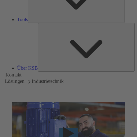
Tools
Üb
K
Über KSB
Kontakt
Lösungen
Industrietechnik