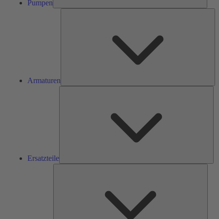
Pumpen
Ar
Armaturen
Ers
Ersatzteile
Serv