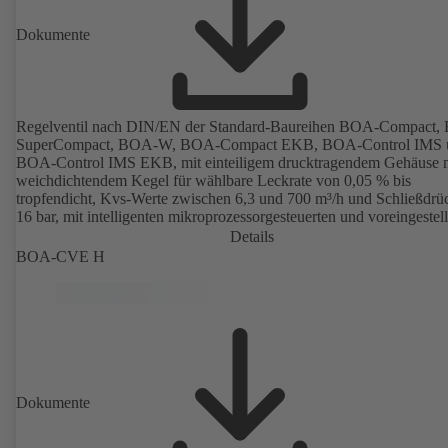
Dokumente
Regelventil nach DIN/EN der Standard-Baureihen BOA-Compact,
SuperCompact, BOA-W, BOA-Compact EKB, BOA-Control IMS 
BOA-Control IMS EKB, mit einteiligem drucktragendem Gehäuse 
weichdichtendem Kegel für wählbare Leckrate von 0,05 % bis
tropfendicht, Kvs-Werte zwischen 6,3 und 700 m³/h und Schließdrü
16 bar, mit intelligenten mikroprozessorgesteuerten und voreingestel
elektrischen Stellantrieben von 1000 N bis 14000 N, elektronische
Details
Konfiguration von Durchflusskennlinie, Kvs-Wert, Stellsignal und St
BOA-CVE H
über PC oder Handparametriergerät möglich, Einstellung ab Werk a
Kundenwunsch.
Dokumente