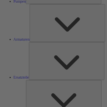
Pumpen
Ar
Armaturen
Ers
Ersatzteile
Serv