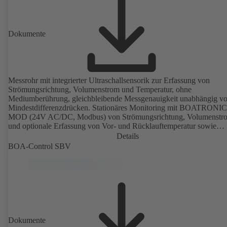
Dokumente
Messrohr mit integrierter Ultraschallsensorik zur Erfassung von
Strömungsrichtung, Volumenstrom und Temperatur, ohne
Mediumberührung, gleichbleibende Messgenauigkeit unabhängig v
Mindestdifferenzdrücken. Stationäres Monitoring mit BOATRONIC
MOD (24V AC/DC, Modbus) von Strömungsrichtung, Volumenstr
und optionale Erfassung von Vor- und Rücklauftemperatur sowie
Wärmeleistung und Wärmemenge. Mobile Messung von
Details
Strömungsrichtung, Volumenstrom und Temperatur mit Messcomput
BOA-Control SBV
BOATRONIC 100 (Akku).
Dokumente