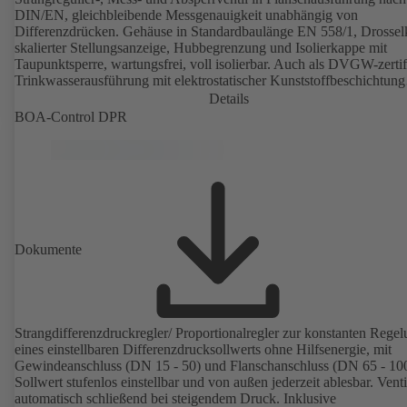
DIN/EN, gleichbleibende Messgenauigkeit unabhängig von
Differenzdrücken. Gehäuse in Standardbaulänge EN 558/1, Drossel
skalierter Stellungsanzeige, Hubbegrenzung und Isolierkappe mit
Taupunktsperre, wartungsfrei, voll isolierbar. Auch als DVGW-zertifi
Trinkwasserausführung mit elektrostatischer Kunststoffbeschichtung
(EKB) verfügbar. Mit integrierter Ultraschallsensorik, ohne
Details
Mediumberührung. Stationäres Monitoring mittels BOATRONIC 1
BOA-Control DPR
MOD (24V AC/DC, Modbus) von Strömungsrichtung, Volumenstr
und Temperatur sowie optionale Erfassung von Vor- und
Rücklauftemperatur sowie Leistung und Wärmemenge. Mobile Mes
von Strömungsrichtung, Volumenstrom und Temperatur mittels
Messcomputer BOATRONIC 100 (Akku).
Dokumente
Strangdifferenzdruckregler/ Proportionalregler zur konstanten Rege
eines einstellbaren Differenzdrucksollwerts ohne Hilfsenergie, mit
Gewindeanschluss (DN 15 - 50) und Flanschanschluss (DN 65 - 100
Sollwert stufenlos einstellbar und von außen jederzeit ablesbar. Venti
automatisch schließend bei steigendem Druck. Inklusive