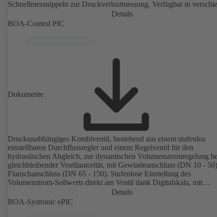
Schnellmessnippeln zur Druckverlustmessung. Verfügbar in verschi
Druckregelbereichen (LP/HP) von 5 bis 80 kPa im Gewinde- und v
Details
bis 160 kPa im Flanschbereich.
BOA-Control PIC
Dokumente
Druckunabhängiges Kombiventil, bestehend aus einem stufenlos
einstellbaren Durchflussregler und einem Regelventil für den
hydraulischen Abgleich, zur dynamischen Volumenstromregelung be
gleichbleibender Ventilautorität, mit Gewindeanschluss (DN 10 - 50) und
Flanschanschluss (DN 65 - 150). Stufenlose Einstellung des
Volumenstrom-Sollwerts direkt am Ventil dank Digitalskala, mit
mechanischer Blockierfunktion. Mit Messnippeln zur Kontrolle von
Details
und anliegendem Mindestdifferenzdruck. Verfügbar in verschiedene
BOA-Systronic ePIC
Volumenstrom-Regelbereichen (LF/HF) von 43 bis 8586 l/h im Gew