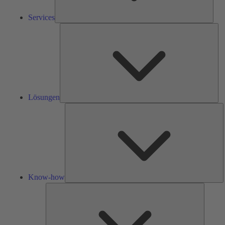
Services
Lös
Lösungen
K
h
Know-how
Tools