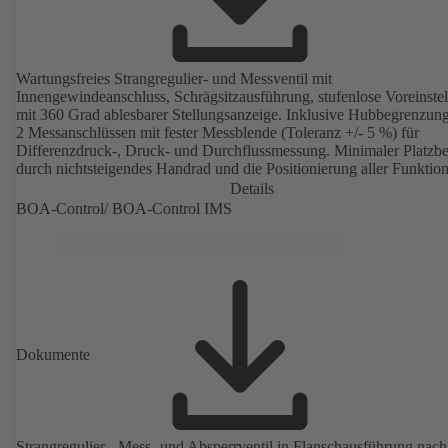
Wartungsfreies Strangregulier- und Messventil mit
Innengewindeanschluss, Schrägsitzausführung, stufenlose Voreinstellung
mit 360 Grad ablesbarer Stellungsanzeige. Inklusive Hubbegrenzun
2 Messanschlüssen mit fester Messblende (Toleranz +/- 5 %) für
Differenzdruck-, Druck- und Durchflussmessung. Minimaler Platzbe
durch nichtsteigendes Handrad und die Positionierung aller Funktion
auf der Handradseite.
Details
BOA-Control/ BOA‑Control IMS
Dokumente
Strangregulier-, Mess- und Absperrventil in Flanschausführung nach