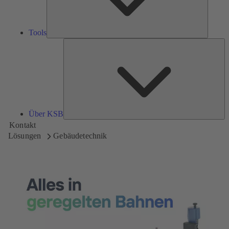
Tools
Üb
K
Über KSB
Kontakt
Lösungen
Gebäudetechnik