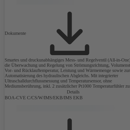
und von 4,4 bis 160 m³/h im Flanschbereich. Mit zusätzlicher Mögli
zum Aufbau eines Stellantriebs (M 30 x 1,5) für die elektrische Reg
einer weiteren Größe wie der Raumtemperatur durch Anpassung des
Volumenstroms.
Dokumente
Smartes und druckunabhängiges Mess- und Regelventil (All-in-One)
die Überwachung und Regelung von Strömungsrichtung, Volumens
Vor- und Rücklauftemperatur, Leistung und Wärmemenge sowie zur
Automatisierung des hydraulischen Abgleichs. Mit integrierter
Ultraschalldurchflussmessung und Temperatursensor, ohne
Mediumsberührung, inkl. 2 zusätzlicher Pt1000 Temperaturfühler zu
Erfassung der Vor- und Rücklauftemperatur, inkl. integrierter
Details
Grundregelfunktionen (Position, Durchfluss, Temperatur, Leistung), 
BOA-CVE C/CS/W/IMS/EKB/IMS EKB
integrierter Prozessoptimierung (Delta-T-Management und
Limitierungsfeatures). Auch als DVGW-zertifizierte
Trinkwasserausführung mit elektrostatischer Kunststoffbeschichtung
(EKB) verfügbar.