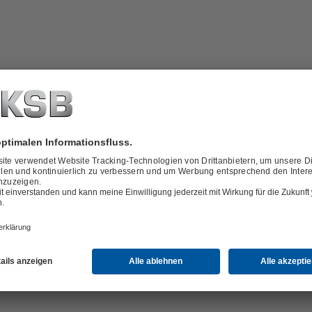
rsatzteile
vices
ösungen