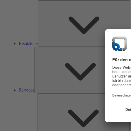
E
Ersatzteile
Ser
Services
L