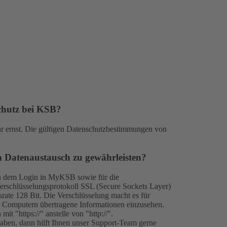
chutz bei KSB?
hr ernst. Die gültigen Datenschutzbestimmungen von
 Datenaustausch zu gewährleisten?
ch dem Login in MyKSB sowie für die
erschlüsselungsprotokoll SSL (Secure Sockets Layer)
srate 128 Bit. Die Verschlüsselung macht es für
 Computern übertragene Informationen einzusehen.
it "https://" anstelle von "http://".
aben, dann hilft Ihnen unser
Support-Team
gerne