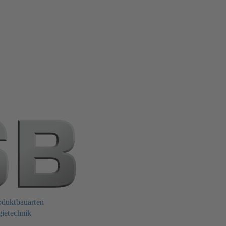
oduktbauarten
gietechnik