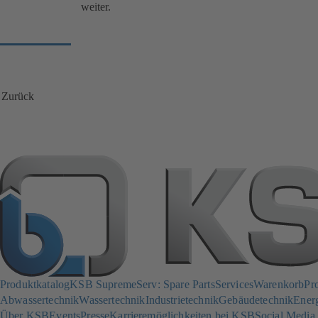
weiter.
Zurück
Produktkatalog
KSB SupremeServ: Spare Parts
Services
Warenkorb
Pr
Abwassertechnik
Wassertechnik
Industrietechnik
Gebäudetechnik
Ener
Über KSB
Events
Presse
Karrieremöglichkeiten bei KSB
Social Media