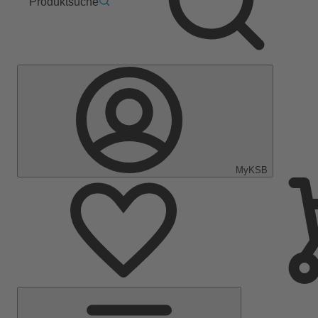
Produktsuche
MyKSB
Hauptmenü