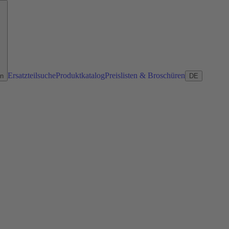
Ersatzteilsuche
Produktkatalog
Preislisten & Broschüren
en
DE