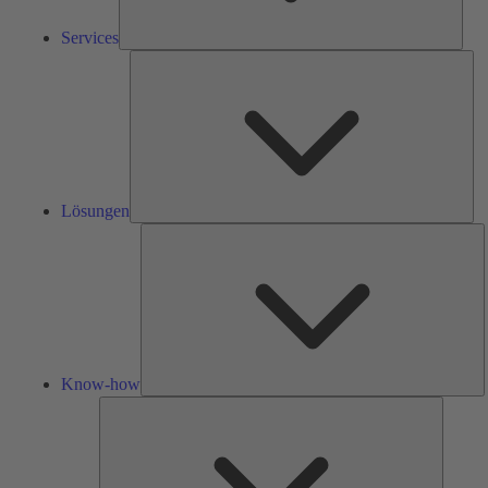
Services
Lös
Lösungen
K
h
Know-how
Tools