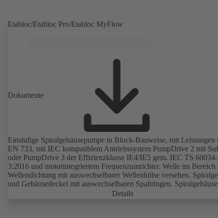
Portal / die App versendet. Zusätzlich unterstützen die Experten de
Monitoring-Centers bei der Ursachenanalyse.
Etabloc/Etabloc Pro/Etabloc MyFlow
Dokumente
Einstufige Spiralgehäusepumpe in Block-Bauweise, mit Leistungen
EN 733, mit IEC kompatiblem Antriebssystem PumpDrive 2 mit S
oder PumpDrive 3 der Effizienzklasse IE4/IE5 gem. IEC TS 60034-
3:2016 und motorintegriertem Frequenzumrichter. Welle im Bereich 
Wellendichtung mit auswechselbarer Wellenhülse versehen. Spiralg
und Gehäusedeckel mit auswechselbaren Spaltringen. Spiralgehäuse
angegossenen Pumpenfüßen bei B-, C- und S Ausführung.
Details
Befestigungspunkte entsprechend IEC 60072, Hüllmaße gemäß
DIN V 42673 (07-2011). ATEX-Ausführung erhältlich. Den