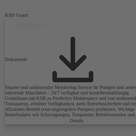
KSB Guard
Dokumente
Smarter und umfassender Monitoring-Service für Pumpen und ande
rotierende Maschinen – 24/7 verfügbar und herstellerunabhängig.
Gemeinsam mit KSB zu Predictive Maintenance und von umfassend
Transparenz, erhöhter Verfügbarkeit, mehr Betriebssicherheit und e
effizienten Betrieb (von ungeregelten Pumpen) profitieren. Wichtige
Betriebsdaten wie Schwingungen, Temperatur, Betriebsstunden und
Lastzustand (von ungeregelten Pumpen) sind mit KSB Guard jederze
Details
und überall abrufbar. Tritt zudem eine Abweichung zum Normalbetr
auf, wird umgehend eine Benachrichtigung über das KSB Guard W