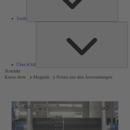
Tools
Üb
K
Über KSB
Kontakt
Know-how
Magazin
Neues aus den Anwendungen