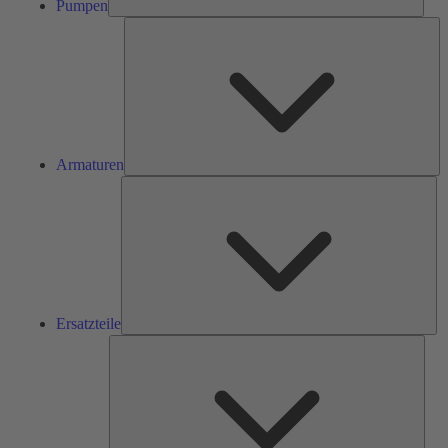
Pumpen
Ar
Armaturen
Ers
Ersatzteile
Serv