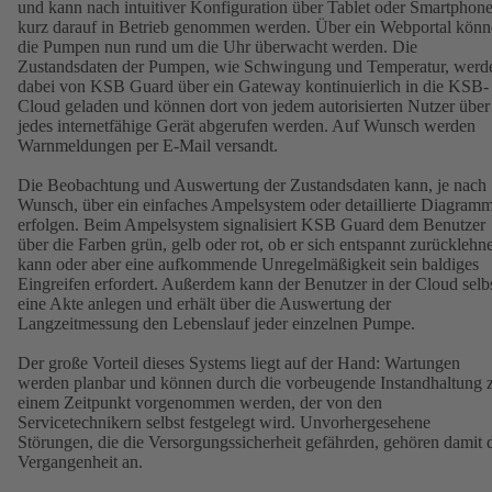
und kann nach intuitiver Konfiguration über Tablet oder Smartphon
kurz darauf in Betrieb genommen werden. Über ein Webportal kön
die Pumpen nun rund um die Uhr überwacht werden. Die
Zustandsdaten der Pumpen, wie Schwingung und Temperatur, werd
dabei von KSB Guard über ein Gateway kontinuierlich in die KSB-
Cloud geladen und können dort von jedem autorisierten Nutzer über
jedes internetfähige Gerät abgerufen werden. Auf Wunsch werden
Warnmeldungen per E-Mail versandt.
Die Beobachtung und Auswertung der Zustandsdaten kann, je nach
Wunsch, über ein einfaches Ampelsystem oder detaillierte Diagram
erfolgen. Beim Ampelsystem signalisiert KSB Guard dem Benutzer
über die Farben grün, gelb oder rot, ob er sich entspannt zurücklehn
kann oder aber eine aufkommende Unregelmäßigkeit sein baldiges
Eingreifen erfordert. Außerdem kann der Benutzer in der Cloud selb
eine Akte anlegen und erhält über die Auswertung der
Langzeitmessung den Lebenslauf jeder einzelnen Pumpe.
Der große Vorteil dieses Systems liegt auf der Hand: Wartungen
werden planbar und können durch die vorbeugende Instandhaltung 
einem Zeitpunkt vorgenommen werden, der von den
Servicetechnikern selbst festgelegt wird. Unvorhergesehene
Störungen, die die Versorgungssicherheit gefährden, gehören damit 
Vergangenheit an.