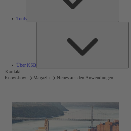
Tools
Üb
K
Über KSB
Kontakt
Know-how
Magazin
Neues aus den Anwendungen