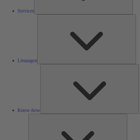
Services
Lös
Lösungen
K
h
Know-how
Tools