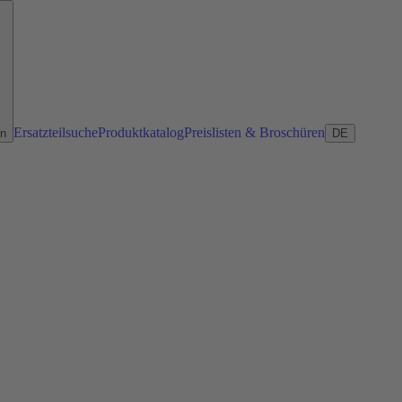
Ersatzteilsuche
Produktkatalog
Preislisten & Broschüren
en
DE