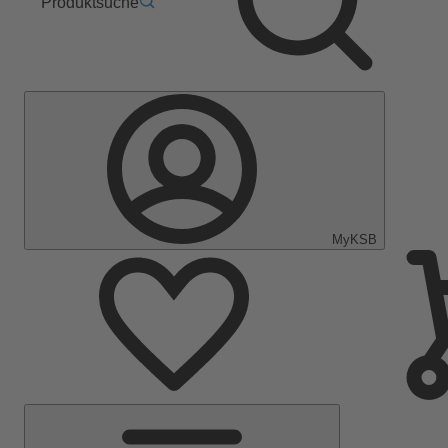
Produktsuche
MyKSB
Hauptmenü