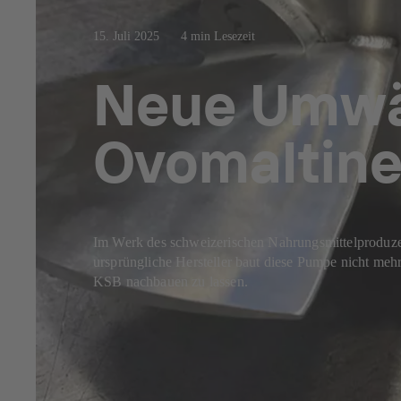
15. Juli 2025
4 min Lesezeit
Neue Umwä
Ovomaltine
Im Werk des schweizerischen Nahrungsmittelprodu
ursprüngliche Hersteller baut diese Pumpe nicht me
KSB nachbauen zu lassen.