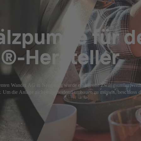
lzpumpe für d
®-Hersteller
zenten Wander AG in Neuenegg wurde eine große Zwangsumlaufverdi
hr. Um die Anlage nicht entscheidend umbauen zu müssen, beschloss d