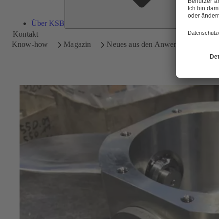
Über KSB
Kontakt
Know-how
Magazin
Neues aus den Anwendungen