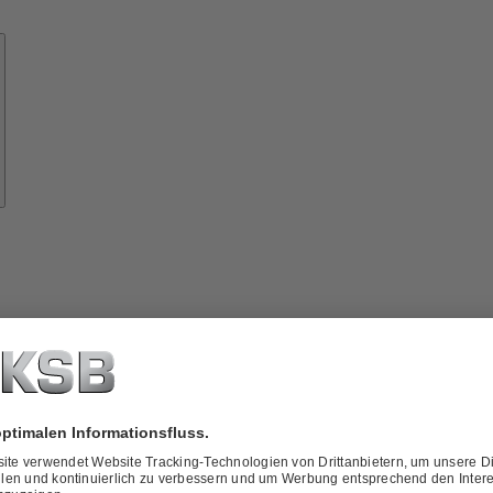
Know-
how
ber
KSB