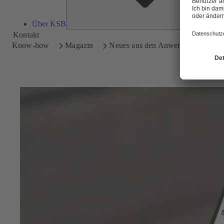
Über KSB
Kontakt
Know-how
Magazin
Neues aus den Anwendungen