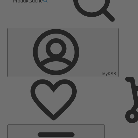
Produktsuche
MyKSB
Hauptmenü