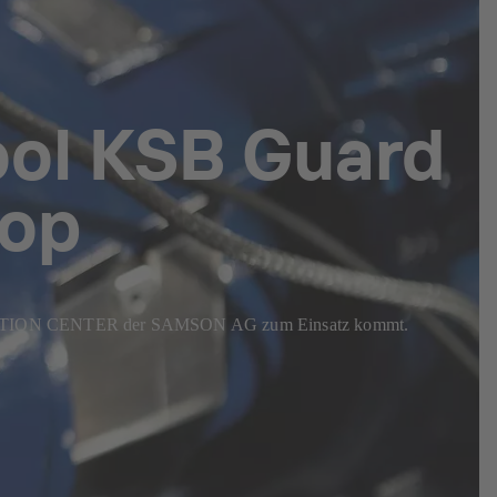
ool KSB Guard
top
NOVATION CENTER der SAMSON AG zum Einsatz kommt.