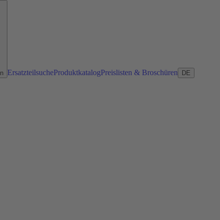
Ersatzteilsuche
Produktkatalog
Preislisten & Broschüren
en
DE