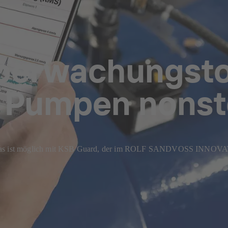
Überwachungst
rt Pumpen nons
nen: Das ist möglich mit KSB Guard, der im ROLF SANDVOSS IN