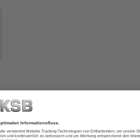
Know-
how
ber
KSB