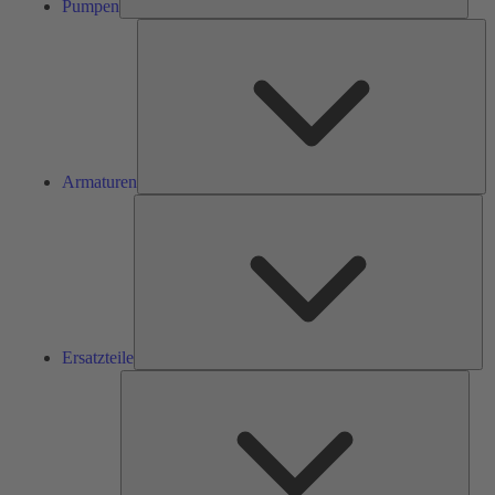
Pumpen
Ar
Armaturen
Ers
Ersatzteile
Serv