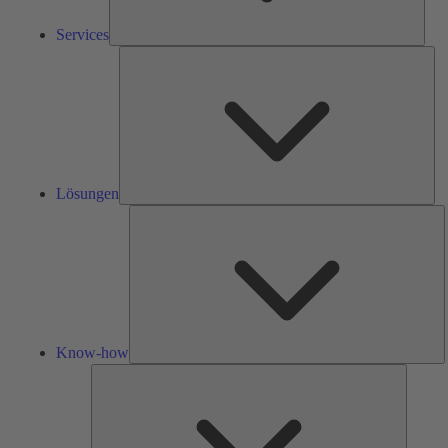
Services
Lös
Lösungen
K
h
Know-how
Tools