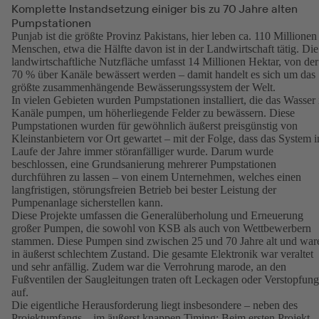
Komplette Instandsetzung einiger bis zu 70 Jahre alten
Pumpstationen
Punjab ist die größte Provinz Pakistans, hier leben ca. 110 Millionen
Menschen, etwa die Hälfte davon ist in der Landwirtschaft tätig. Die
landwirtschaftliche Nutzfläche umfasst 14 Millionen Hektar, von der
70 % über Kanäle bewässert werden – damit handelt es sich um das
größte zusammenhängende Bewässerungssystem der Welt.
In vielen Gebieten wurden Pumpstationen installiert, die das Wasser 
Kanäle pumpen, um höherliegende Felder zu bewässern. Diese
Pumpstationen wurden für gewöhnlich äußerst preisgünstig von
Kleinstanbietern vor Ort gewartet – mit der Folge, dass das System 
Laufe der Jahre immer störanfälliger wurde. Darum wurde
beschlossen, eine Grundsanierung mehrerer Pumpstationen
durchführen zu lassen – von einem Unternehmen, welches einen
langfristigen, störungsfreien Betrieb bei bester Leistung der
Pumpenanlage sicherstellen kann.
Diese Projekte umfassen die Generalüberholung und Erneuerung
großer Pumpen, die sowohl von KSB als auch von Wettbewerbern
stammen. Diese Pumpen sind zwischen 25 und 70 Jahre alt und war
in äußerst schlechtem Zustand. Die gesamte Elektronik war veraltet
und sehr anfällig. Zudem war die Verrohrung marode, an den
Fußventilen der Saugleitungen traten oft Leckagen oder Verstopfun
auf.
Die eigentliche Herausforderung liegt insbesondere – neben des
Projektumfangs – im äußerst knappen Timing: Beim ersten Projekt