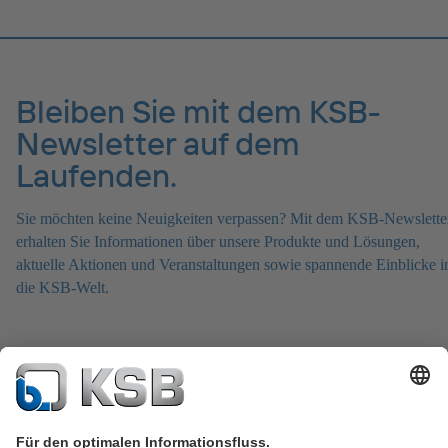
Bleiben Sie mit dem KSB-
Newsletter auf dem
Laufenden.
Sie möchten keine Neuigkeiten verpassen? Mit dem KSB-Newslette
erhalten Sie Informationen über unsere Produkte und Lösungen,
aktuelle Aktionen und Veranstaltungen sowie spannende Einblicke i
die KSB-Welt.
Zum KSB-Newsletter anmelden