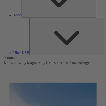
Tools
Üb
K
Über KSB
Kontakt
Know-how
Magazin
Neues aus den Anwendungen