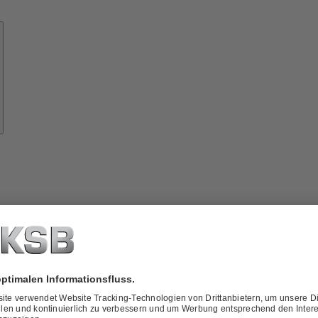
Know-
how
ber
KSB