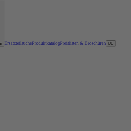
Ersatzteilsuche
Produktkatalog
Preislisten & Broschüren
en
DE