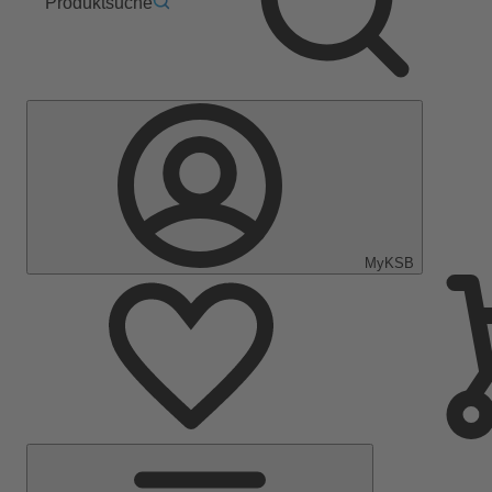
Produktsuche
MyKSB
Hauptmenü