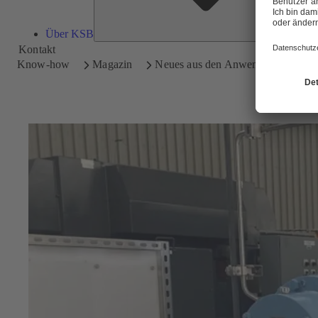
Über KSB
Kontakt
Know-how
Magazin
Neues aus den Anwendungen