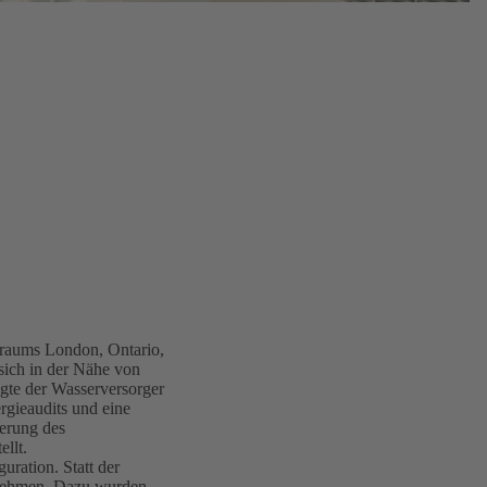
raums London, Ontario,
sich in der Nähe von
igte der Wasserversorger
gieaudits und eine
erung des
llt.
ration. Statt der
rnehmen. Dazu wurden