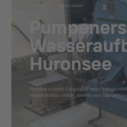
15. Juli 2025
15 min Lesezeit
Pumpenersa
Wasseraufb
Huronsee
Nachdem in einem Energieaudit seiner Anlagen erheb
Energieeffizienz erfüllen, sondern auch niedrige Ge