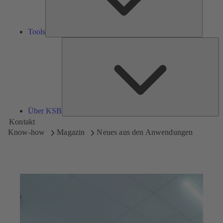
Tools
Üb
K
Über KSB
Kontakt
Know-how
Magazin
Neues aus den Anwendungen