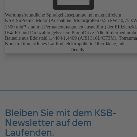
Wartungsfreundliche Spiralgehäusepumpe mit magnetfreiem
KSB SuPremE-Motor (Ausnahme: Motorgrößen 0,55 kW / 0,75 kW
1500 min⁻¹ sind mit Permanentmagneten ausgeführt) der Effizienzkl
IE4/IE5 und Drehzahlregelsystem PumpDrive. Alle fördermediumbe
Bauteile aus Edelstahl 1.4404/1.4409 (AISI 316L/CF3M). Totraum
Konstruktion, offenes Laufrad, elektropolierte Oberfläche, mit
hervorragendem Wirkungsgrad. Hygienische Konstruktion für
Details
rückstandslose Reinigung (CIP/SIP-fähig). Alle Werkstoffe sind FD
konform und entsprechen der EN 1935/2004. ATEX-Ausführung
erhältlich.
Bleiben Sie mit dem KSB-
Newsletter auf dem
Laufenden.