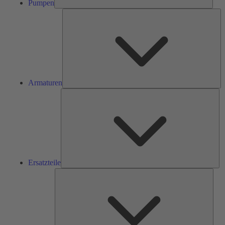
Pumpen
Ar
Armaturen
Ers
Ersatzteile
Serv