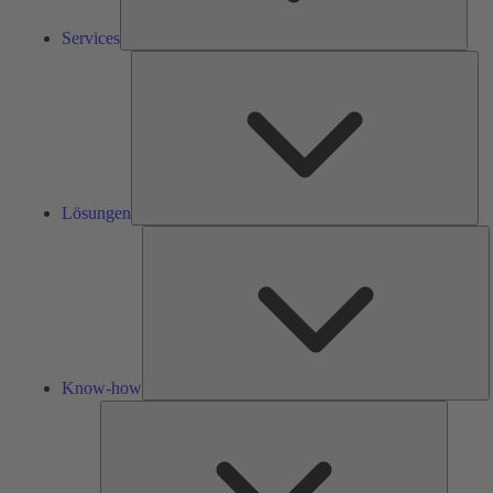
Services
Lös
Lösungen
K
h
Know-how
Tools