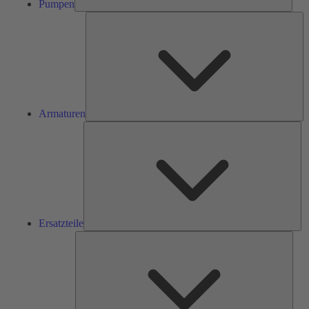
Pumpen
Ar
Armaturen
Ers
Ersatzteile
Serv