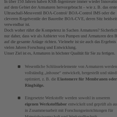
In über 150 Jahren haben KSB-Ingenieure immer wieder Innovati
auf dem Gebiet der Armaturen hervorgebracht – wie z. B. das erst
Ultraschall-Messventil BOA-Control/ BOA‑Control IMS oder die
cleveren Regelventile der Baureihe BOA-CVE, deren Sitz beidseit
verwendbar ist.
Doch woher rührt die Kompetenz in Sachen Armaturen? Sicherlich
nur daher, dass wir als Anbieter von Pumpen und Armaturen den B
auf die gesamte Anlage richten. Vielmehr ist sie auch das Ergebnis
vielen Jahren Forschung und Entwicklung.
Unser Ziel ist es, Armaturen in höchster Qualität für Sie zu fertigen.
Wesentliche Schlüsselelemente von Armaturen werde
vollständig „inhouse“ entwickelt, hergestellt und ständ
optimiert, z. B. die
Elastomere für Membranen ode
Ringbälge.
Eingesetzte Werkstoffe werden sowohl in unserem
eigenen Werkstofflabor
entwickelt und geprüft als a
in Zusammenarbeit mit Forschungseinrichtungen für
Materialwissenschaft und Werkstofftechnik.