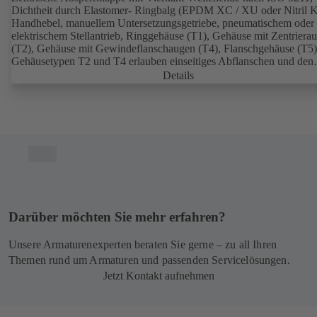
Dichtheit durch Elastomer- Ringbalg (EPDM XC / XU oder Nitril K
Handhebel, manuellem Untersetzungsgetriebe, pneumatischem oder
elektrischem Stellantrieb, Ringgehäuse (T1), Gehäuse mit Zentriera
(T2), Gehäuse mit Gewindeflanschaugen (T4), Flanschgehäuse (T5)
Gehäusetypen T2 und T4 erlauben einseitiges Abflanschen und den
Einbau als Endarmatur. Klappenscheibe aus Gusseisen mit Kugelgraf
Details
oder Edelstahl. Anschlüsse nach EN.
Darüber möchten Sie mehr erfahren?
Unsere Armaturenexperten beraten Sie gerne – zu all Ihren
Themen rund um Armaturen und passenden Service­lösungen.
Jetzt Kontakt aufnehmen