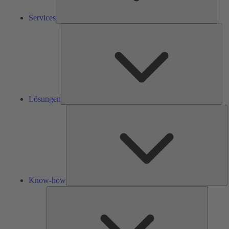
Services
Lös
Lösungen
K
h
Know-how
Tools