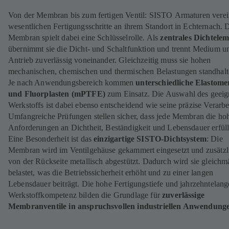
Von der Membran bis zum fertigen Ventil: SISTO Armaturen verein
wesentlichen Fertigungsschritte an ihrem Standort in Echternach. 
Membran spielt dabei eine Schlüsselrolle. Als
zentrales Dichtele
übernimmt sie die Dicht- und Schalt­funktion und trennt Medium u
Antrieb zuverlässig voneinander. Gleichzeitig muss sie hohen
mechanischen, chemischen und thermischen Belastungen standhalt
Je nach Anwendungsbereich kommen
unterschiedliche Elastome
und Fluor­plasten (mPTFE)
zum Einsatz. Die Auswahl des geeig
Werkstoffs ist dabei eben­so entscheidend wie seine präzise Verarbe
Umfangreiche Prüfungen stellen sicher, dass jede Membran die ho
Anforderungen an Dichtheit, Beständigkeit und Lebensdauer erfüll
Eine Besonderheit ist das
einzigartige SISTO-Dichtsystem
: Die
Membran wird im Ventilgehäuse gekammert eingesetzt und zusätzl
von der Rückseite metallisch abgestützt. Dadurch wird sie gleichm
belastet, was die Betriebssicherheit erhöht und zu einer langen
Lebensdauer beiträgt. Die hohe Fertigungstiefe und jahrzehnte­lang
Werkstoffkompetenz bilden die Grundlage für
zuverlässige
Membranventile in anspruchsvollen industriellen Anwendung