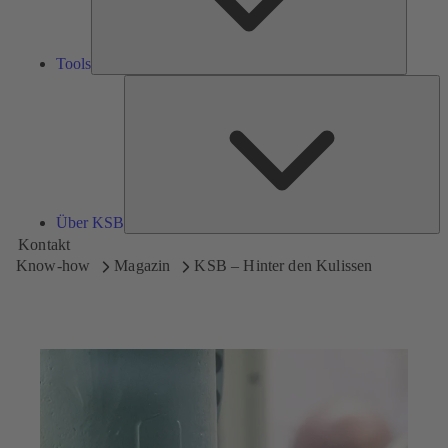
Tools
Üb
K
Über KSB
Kontakt
Know-how
Magazin
KSB – Hinter den Kulissen