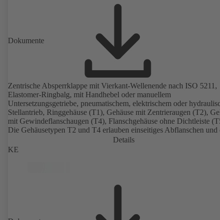
Dokumente
Zentrische Absperrklappe mit Vierkant-Wellenende nach ISO 5211,
Elastomer-Ringbalg, mit Handhebel oder manuellem
Untersetzungsgetriebe, pneumatischem, elektrischem oder hydrauli
Stellantrieb, Ringgehäuse (T1), Gehäuse mit Zentrieraugen (T2), G
mit Gewindeflanschaugen (T4), Flanschgehäuse ohne Dichtleiste (T
Die Gehäusetypen T2 und T4 erlauben einseitiges Abflanschen und
Einbau als Endarmatur mit Gegenflansch. Anschlüsse nach EN, A
Details
JIS.
KE