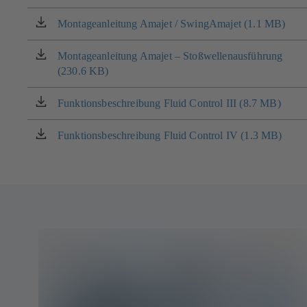
neuen
in
Tab)
einem
Montageanleitung Amajet / SwingAmajet (1.1 MB)
(öffnet
neuen
in
Tab)
einem
Montageanleitung Amajet – Stoßwellenausführung
(öffnet
neuen
(230.6 KB)
in
Tab)
einem
neuen
Funktionsbeschreibung Fluid Control III (8.7 MB)
(öffnet
Tab)
in
einem
Funktionsbeschreibung Fluid Control IV (1.3 MB)
(öffnet
neuen
in
Tab)
einem
neuen
Tab)