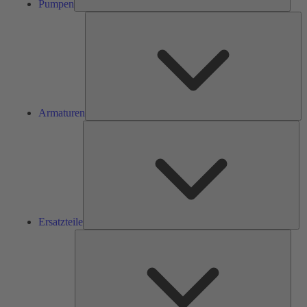
Pumpen
Ar
Armaturen
Ers
Ersatzteile
Serv