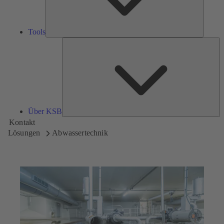
Tools
Üb
K
Über KSB
Kontakt
Lösungen
Abwassertechnik