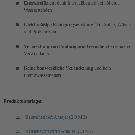
Energieeffizient
dank Intervallbetrieb bei höheren
Wasserständen
Gleichmäßige Reinigungswirkung
über Sohle, Wände
und Problemzonen
Vermeidung von Faulung und Gerüchen
bei längerer
Verweildauer
Keine bauwerkliche Veränderung
und kein
Fremdwasserbedarf
Produktunterlagen
Baureihenheft Amajet (2.0 MB)
(öffnet
in
einem
Betriebsvorschrift Amajet (6.3 MB)
(öffnet