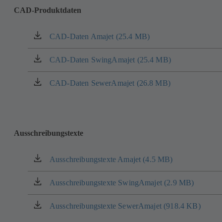
CAD-Produktdaten
CAD-Daten Amajet (25.4 MB)
(öffnet
in
einem
CAD-Daten SwingAmajet (25.4 MB)
(öffnet
neuen
in
Tab)
einem
CAD-Daten SewerAmajet (26.8 MB)
(öffnet
neuen
in
Tab)
einem
neuen
Tab)
Ausschreibungstexte
Ausschreibungstexte Amajet (4.5 MB)
(öffnet
in
einem
Ausschreibungstexte SwingAmajet (2.9 MB)
(öffnet
neuen
in
Tab)
einem
Ausschreibungstexte SewerAmajet (918.4 KB)
(öffnet
neuen
in