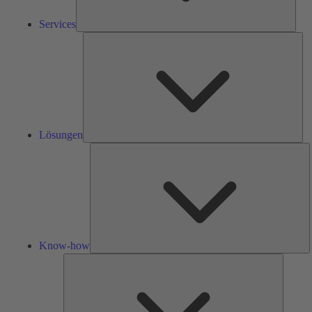
Services
Lös
Lösungen
K
h
Know-how
Tools