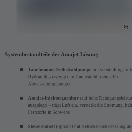
To
Fu
Sc
Systembestandteile der Amajet-Lösung
Tauchmotor-Treibstrahlpumpe
mit verstopfungsfrei
Hydraulik – erzeugt den Hauptstrahl; robust für
Abwasserumgebungen
Amajet-Injektorgarnitur
(auf hohe Reinigungsleistu
ausgelegt) – trägt Luft ein, verstärkt die Strömung, häl
Feststoffe in Schwebe
Steuereinheit
(optional mit Betriebsdatenerfassung u