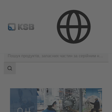
ДИЛЕРИ
Технічні послуги
Введення в експлуатацію
Search
scope
Search
scope