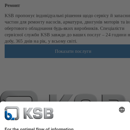
Ремонт
KSB пропонує індивідуальні рішення щодо сервісу й запасн
частин для ремонту насосів, арматури, двигунів моторів та і
обертового обладнання будь-яких виробників. Спеціалісти
сервісної служби KSB завжди до ваших послуг – 24 години 
добу, 365 днів на рік, у всьому світі.
Показати послуги