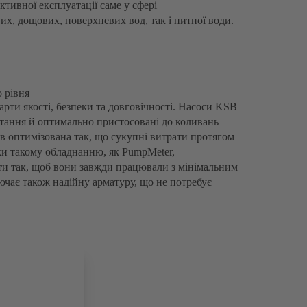
тивної експлуатації саме у сфері
их, дощових, поверхневих вод, так і питної води.
 рівня
рти якості, безпеки та довговічності. Насоси KSB
тання й оптимально пристосовані до коливань
ів оптимізована так, що сукупні витрати протягом
и такому обладнанню, як PumpMeter,
и так, щоб вони завжди працювали з мінімальним
чає також надійну арматуру, що не потребує