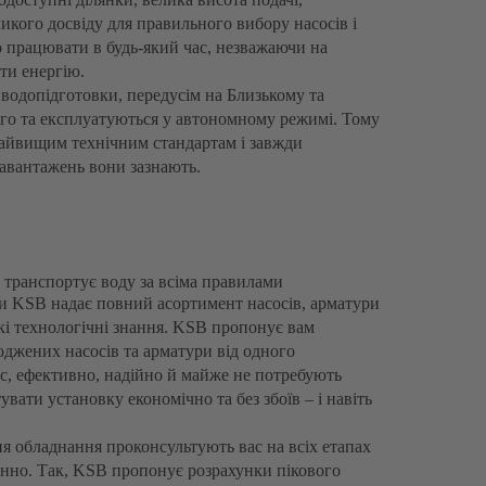
икого досвіду для правильного вибору насосів і
 працювати в будь-який час, незважаючи на
ати енергію.
 водопідготовки, передусім на Близькому та
ного та експлуатуються у автономному режимі. Тому
найвищим технічним стандартам і завжди
навантажень вони зазнають.
 транспортує воду за всіма правилами
ди KSB надає повний асортимент насосів, арматури
бокі технологічні знання. KSB пропонує вам
жених насосів та арматури від одного
, ефективно, надійно й майже не потребують
вати установку економічно та без збоїв – і навіть
ня обладнання проконсультують вас на всіх етапах
анно. Так, KSB пропонує розрахунки пікового