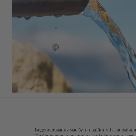
Водопостачання має бути надійним і економічн
Трубопроводи довжиною сотні кілометрів, важко