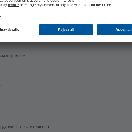
 води KSB пропонує широкий
ним корпусом
у
трубчасті шахтні насоси