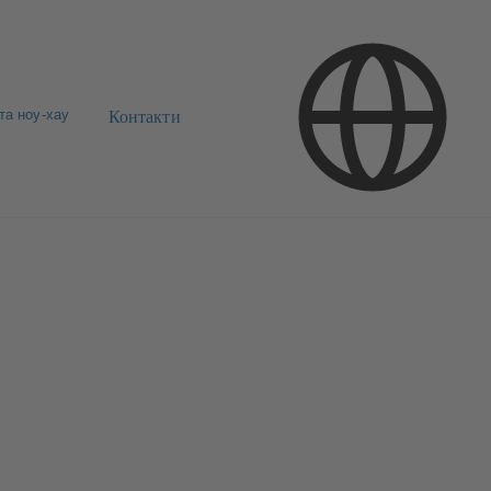
та ноу-хау
Контакти