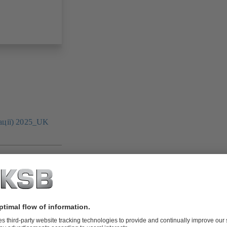
ації) 2025_UK
1.0 MB)