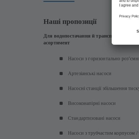
Наші пропозиції
Для водопостачання й транспортування
асортимент
Насоси з горизонтально роз’єм
Артезіанські насоси
Насосні станції збільшення тиск
Високонапірні насоси
Стандартизовані насоси
Насоси з трубчастим корпусом / 