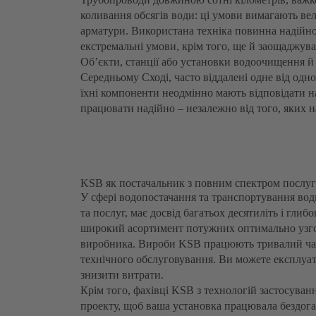
коливання обсягів води: ці умови вимагають вел
арматури. Використана техніка повинна надійно
екстремальні умови, крім того, ще й заощаджув
Об’єкти, станції або установки водоочищення й
Середньому Сході, часто віддалені одне від од
їхні компоненти неодмінно мають відповідати 
працювати надійно – незалежно від того, яких 
KSB як постачальник з повним спектром послуг
У сфері водопостачання та транспортування во
та послуг, має досвід багатьох десятиліть і гли
широкий асортимент потужних оптимально узгод
виробника. Вироби KSB працюють тривалий час
технічного обслуговування. Ви можете експлуату
знизити витрати.
Крім того, фахівці KSB з технологій застосуван
проекту, щоб ваша установка працювала бездог