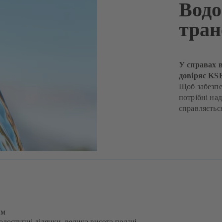
Водо
тран
У справах 
довіряє KS
Щоб забезпе
потрібні на
справляється
им
доступні ділянки, велика висота подачі,