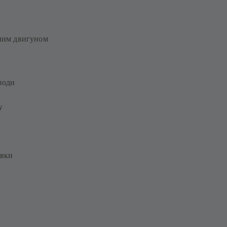
дним двигуном
води
у
овки