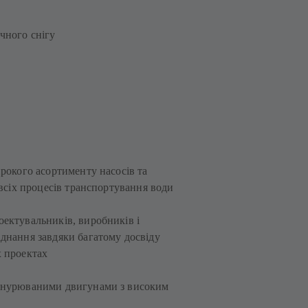
чного снігу
ирокого асортименту насосів та
 всіх процесів транспортування води
ектувальників, виробників і
днання завдяки багатому досвіду
х проектах
занурюваними двигунами з високим