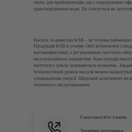
тиску для трубопроводів, що є передумовою ефек
транспортування води. Це стосується як ґрунтов
Насоси та арматура KSB – це техніка найвищого
Продукція KSB в усьому світі встановлює станда
високоефективні, з регульованою частотою обер
експлуатаційних параметрів. Конструкція насос
життєвого циклу залишаються низькими. Завдяк
технологічний режим насосів можна налаштуват
споживанням енергії. Широкий асортимент вклю
технічного обслуговування.
Сконтактуйте з нами
Технічна підтримка