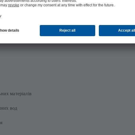
ропонує широкий асортимент:
них матеріалів
чних вод
м