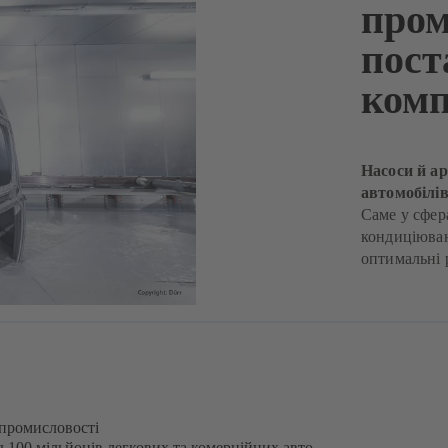
пром
пост
ком
Насоси й а
автомобілі
Саме у сфер
кондиціюван
оптимальні 
 промисловості
д 100 мільйонів легкових та комерційних авто.