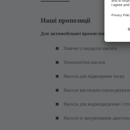
Наші пропозиції
Для автомобільної промисловості KSB п
Хімічні стандартні насоси
Технологічні насоси
Насоси для підвищення тиску
Насоси мастильно-охолоджуваль
Насоси для водовідведення / сті
Насоси із занурюваним двигуно