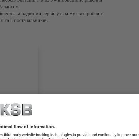
балансом.
ішення та надійний сервіс у всьому світі роблять
 та її постачальників.