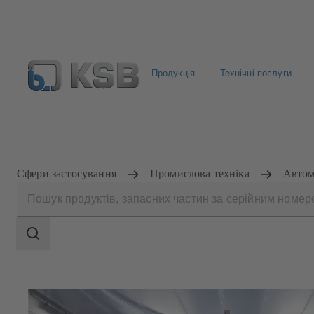
Продукція
Технічні послуги
ДИЛЕРИ
Сфери застосування
Промислова техніка
Автом
Search
scope
Search
scope