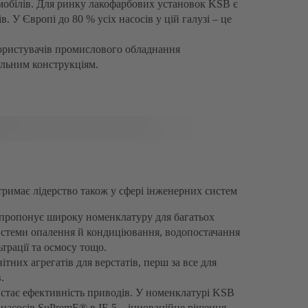
мобілів. Для ринку лакофарбових установок KSB є
 У Європі до 80 % усіх насосів у цій галузі – це
ористувачів промислового обладнання
ульним конструкціям.
римає лідерство також у сфері інженерних систем
 пропонує широку номенклатуру для багатьох
системи опалення й кондиціювання, водопостачання
трації та осмосу тощо.
тних агрегатів для верстатів, перш за все для
.
 стає ефективність приводів. У номенклатурі KSB
 насосів SuPremE® в IE 5 – інноваційне рішення