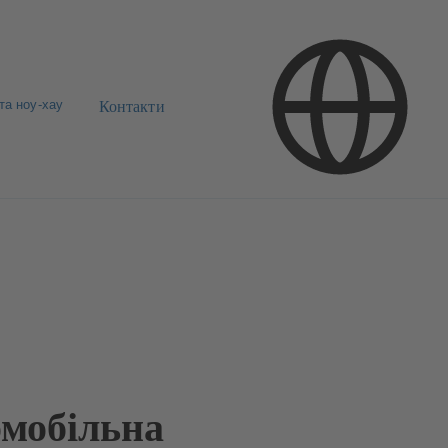
та ноу-хау
Контакти
мобільна