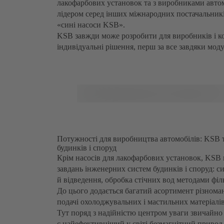
лакофарбових установок та з виробниками авто
лідером серед інших міжнародних постачальників.
«сині насоси KSB».
KSB завжди може розробити для виробників і к
індивідуальні рішення, перш за все завдяки мод
Потужності для виробництва автомобілів: KSB т
будинків і споруд
Крім насосів для лакофарбових установок, KSB
завдань інженерних систем будинків і споруд: 
й відведення, обробка стічних вод методами філь
До цього додається багатий асортимент різномані
подачі охолоджувальних і мастильних матеріалів
Тут поряд з надійністю центром уваги звичайно
є найефективніший у світі безмагнітний привод