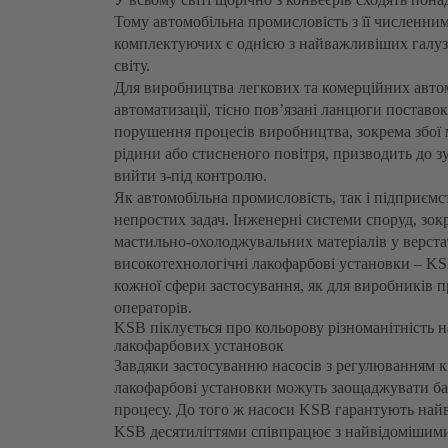
Тому автомобільна промисловість з її численн
комплектуючих є однією з найважливіших галузе
світу.
Для виробництва легкових та комерційних авто
автоматизації, тісно пов’язані ланцюги поставок
порушення процесів виробництва, зокрема збої
рідини або стисненого повітря, призводить до 
вийти з-під контролю.
Як автомобільна промисловість, так і підприємст
непростих задач. Інженерні системи споруд, зок
мастильно-охолоджувальних матеріалів у верста
високотехнологічні лакофарбові установки – K
кожної сфери застосування, як для виробників п
операторів.
KSB піклується про кольорову різноманітність 
лакофарбових установок
Завдяки застосуванню насосів з регулюванням к
лакофарбові установки можуть заощаджувати баг
процесу. До того ж насоси KSB гарантують найв
KSB десятиліттями співпрацює з найвідомішим