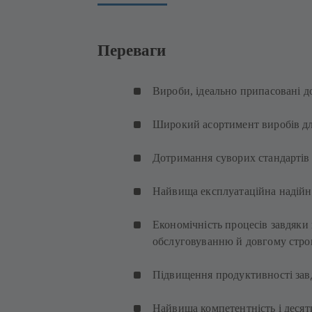
Переваги
Вироби, ідеально припасовані д
Широкий асортимент виробів дл
Дотримання суворих стандартів
Найвища експлуатаційна надійні
Економічність процесів завдяки
обслуговуванню й довгому стро
Підвищення продуктивності зав
Найвища компетентність і десят