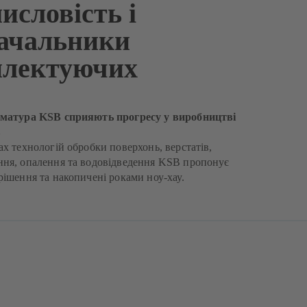
исловість і
ачальники
плектуючих
рматура KSB сприяють прогресу у виробництві
в
ах технологій обробки поверхонь, верстатів,
ня, опалення та водовідведення KSB пропонує
рішення та накопичені роками ноу-хау.