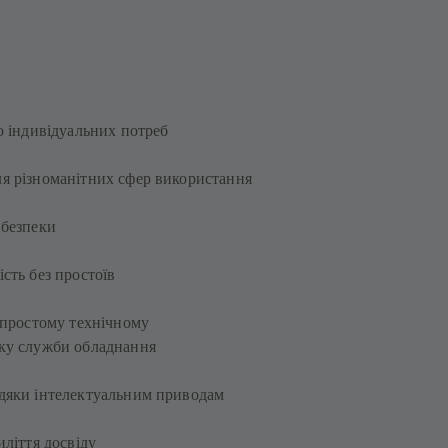
о індивідуальних потреб
я різноманітних сфер використання
 безпеки
сть без простоїв
 простому технічному
ку служби обладнання
дяки інтелектуальним приводам
иліття досвіду