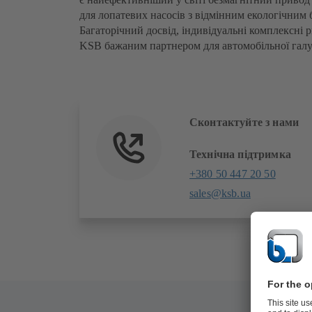
для лопатевих насосів з відмінним екологічним 
Багаторічний досвід, індивідуальні комплексні р
KSB бажаним партнером для автомобільної галузі
Сконтактуйте з нами
Технічна підтримка
+380 50 447 20 50
sales@ksb.ua