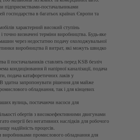
ими підприємствами-постачальниками
й господарства в багатьох країнах Європи та
мобілів характерний високий ступінь
 і точно визначені терміни виробництва. Будь-яке
 машин через недостатню подачу охолоджувальної
зупинки виробництва й витрат, які можуть швидко
ва її постачальників ставлять перед KSB безліч
рема кондиціювання й напірної каналізації, подача
ти, подача катафоретичних лаків у
SB здатна запропонувати рішення для майже
ромислового обладнання, так і для кінцевих
наших вулиць, постачаючи насоси для
ількості обертів з високоефективними двигунами
ато енергії без негативних наслідків для робочого
ищу надійність процесів.
и виробниками промислового обладнання для