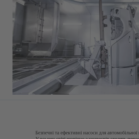
Безпечні та ефективні насоси для автомобільної
У всьому світі щорічно з конвеєрів сходять пона