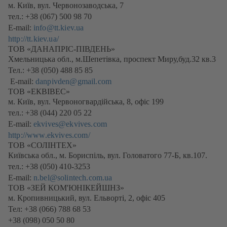
м. Київ, вул. Червонозаводська, 7
новій
тел.: +38 (067) 500 98 70
вкладці)
E-mail:
info@tt.kiev.ua
http://tt.kiev.ua/
(відкривається
ТОВ «ДАНАПРІС-ПІВДЕНЬ»
в
Хмельницька обл., м.Шепетівка, проспект Миру,буд.32 кв.3
новій
Тел.: +38 (050) 488 85 85
вкладці)
E-mail:
danpivden@gmail.com
ТОВ «ЕКВІВЕС»
м. Київ, вул. Червоногвардійська, 8, офіс 199
тел.: +38 (044) 220 05 22
E-mail:
ekvives@ekvives.com
http://www.ekvives.com/
(відкривається
ТОВ «СОЛІНТЕХ»
в
Київська обл., м. Бориспіль, вул. Головатого 77-Б, кв.107.
новій
тел.: +38 (050) 410-3253
вкладці)
E-mail:
n.bel@solintech.com.uа
ТОВ «ЗЕЙ КОМ'ЮНІКЕЙШНЗ»
м. Кропивницький, вул. Ельворті, 2, офіс 405
Тел: +38 (066) 788 68 53
+38 (098) 050 50 80