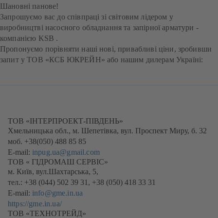
Шановні панове!
Запрошуємо вас до співпраці зі світовим лідером у
виробництві насосного обладнання та запірної арматури -
компанією KSB .
Пропонуємо порівняти наші нові, привабливі ціни, зробивши
запит у ТОВ «КСБ ЮКРЕЙН» або нашим дилерам Україні:
ТОВ «ІНТЕРПРОЕКТ-ПІВДЕНЬ»
Хмельницька обл., м. Шепетівка, вул. Проспект Миру, б. 32
моб. +38(050) 488 85 85
E-mail:
inpug.ua@gmail.com
ТОВ « ГІДРОМАШ СЕРВІС»
м. Київ, вул.Шахтарська, 5,
тел.: +38 (044) 502 39 31, +38 (050) 418 33 31
E-mail:
info@gme.in.ua
https://gme.in.ua/
(відкривається
ТОВ «ТЕХНОТРЕЙД»
в