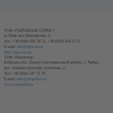
ТОВ «ГІДРОМАШ СЕРВІС»
м. Київ, вул.Шахтарська, 5,
тел.: +38 (044) 502 39 31, +38 (050) 418 33 31
E-mail:
info@gme.in.ua
https://gme.in.ua/
(відкривається
ТОВ «Пропелер»
в
Київська обл., Києво-Святошинський район., с. Чайки,
новій
вул. Авіаконструктора Антонова, 2.
вкладці)
Тел: +38 (044) 247 72 70
E-mail:
info@propeller.ua
www.propeller.ua
(відкривається
в
новій
вкладці)