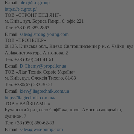
E-mail:
alex@t-c.group
https://t-c.group/
(відкривається
ТОВ «СТРОНГ ЕНД ЯНГ»
в
м. Київ., вул. Бориса Гмирі, 6, офіс 221
новій
Тел: +38 099 385 2863
вкладці)
E-mail:
sales@strong-young.com
ТОВ «ПРОПЕЛЕР»
08135, Київська обл., Києво-Святошинський р-н, с. Чайки, вул
Авіаконструктора Антонова, 2
Тел: +38 (050) 441 41 61
E-mail:
D.Cherny@propeller.ua
ТОВ «Ліаг Технік Сервіс Україна»
м. Київ, вул. Олексія Тихого, 81/83
Тел: +380(67) 233-30-21
E-mail:
kiev@liagtechnik.com.ua
https://liagtechnik.com.ua/
(відкривається
ТОВ « ВАЙЗПАМП »
в
Бучанський р-н, село Софіївка, пров. Амосова академіка,
новій
будинок, 7
вкладці)
Тел: +38 (050) 860-62-83
E-mail:
sales@wisepump.com