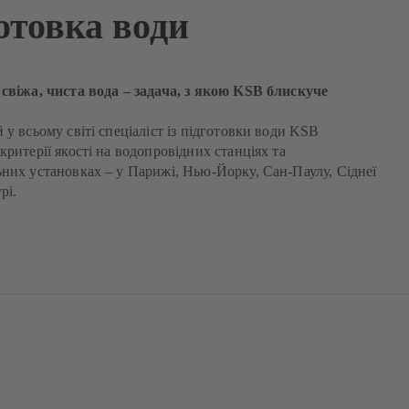
отовка води
свіжа, чиста вода – задача, з якою KSB блискуче
я.
 у всьому світі спеціаліст із підготовки води KSB
критерії якості на водопровідних станціях та
них установках – у Парижі, Нью-Йорку, Сан-Паулу, Сіднеї
рі.