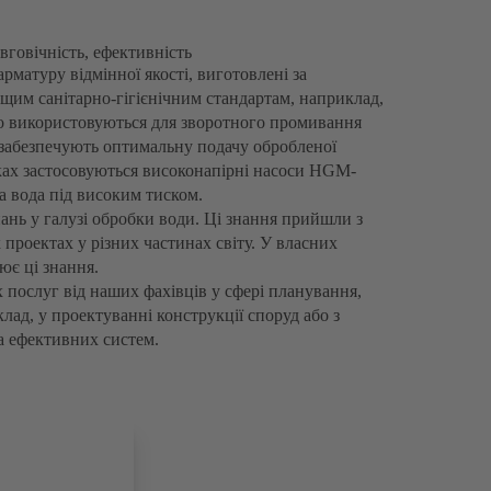
вговічність, ефективність
рматуру відмінної якості, виготовлені за
щим санітарно-гігієнічним стандартам, наприклад,
о використовуються для зворотного промивання
c забезпечують оптимальну подачу обробленої
ках застосовуються високонапірні насоси HGM-
а вода під високим тиском.
нь у галузі обробки води. Ці знання прийшли з
 проектах у різних частинах світу. У власних
ює ці знання.
послуг від наших фахівців у сфері планування,
клад, у проектуванні конструкції споруд або з
а ефективних систем.