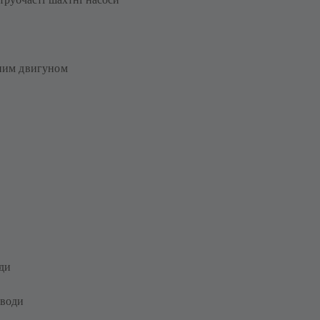
дним двигуном
ди
 води