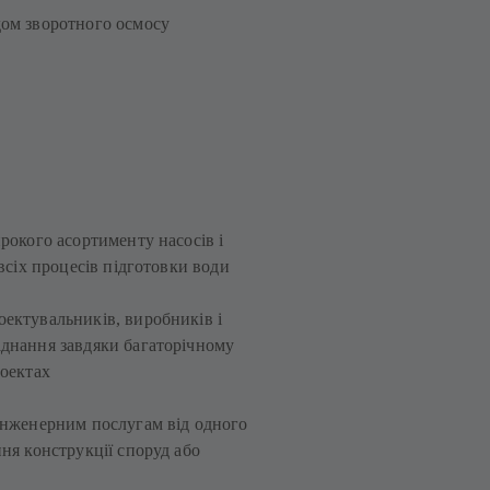
дом зворотного осмосу
рокого асортименту насосів і
 всіх процесів підготовки води
ектувальників, виробників і
аднання завдяки багаторічному
роектах
інженерним послугам від одного
ня конструкції споруд або