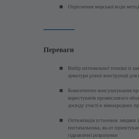
Опріснення морської води мето
Переваги
Вибір оптимальної техніки із ши
арматури різної конструкції для
Компетентне консультування про
користувачів промислового обл
досвіду участі в міжнародних п
Оптимізація установок завдяки 
постачальника, як-от проектуван
гідравлічні розрахунки