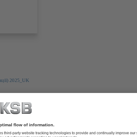
ації) 2025_UK
1.0 MB)