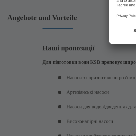
Angebote und Vorteile
Наші пропозиції
Для підготовки води KSB пропонує широ
Насоси з горизонтально роз’єм
Артезіанські насоси
Насоси для водовідведення / для
Високонапірні насоси
Насоси з трубчастим корпусом / 