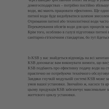
домогосподарствах – потрібно постійно збільшув
води, які мають працювати ефективно. Ще один
питної води буде видобуватися шляхом знесолен
Отримання питної або технологічної води часто 
Перекачування обсягів води для цих процесів м
Крім того, особливо в галузі підготовки питно
санітарно-гігієнічним стандартам, бо тут йдетьс
Із KSB у вас знайдеться відповідь на всі запита
KSB допомагає вам виконувати вимоги, що вису
KSB подбають про ефективну подачу води на ст
практично не потребуючи технічного обслугову
Завдяки гнучкій модульній системі KSB може за
умов вашої установки. Звичайно ж, насоси та ар
цьому продукція KSB забезпечує максимальне з
життєвого циклу установки.