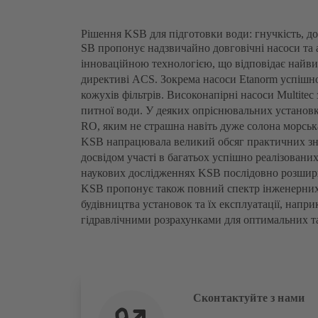
Рішення KSB для підготовки води: гнучкість, до
SB пропонує надзвичайно довговічні насоси та а
інноваційною технологією, що відповідає найви
директиві ACS. Зокрема насоси Etanorm успішн
кожухів фільтрів. Високонапірні насоси Multite
питної води. У деяких опріснювальних установ
RO, яким не страшна навіть дуже солона морськ
KSB напрацювала великий обсяг практичних зна
досвідом участі в багатьох успішно реалізованих
наукових дослідженнях KSB послідовно розшир
KSB пропонує також повний спектр інженерних 
будівництва установок та їх експлуатації, напри
гідравлічними розрахунками для оптимальних т
Сконтактуйте з нами