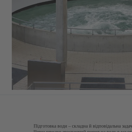
Підготовка води – складна й відповідальна зада
Через швидко зростаючий попит на воду в усьому