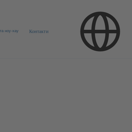
та ноу-хау
Контакти