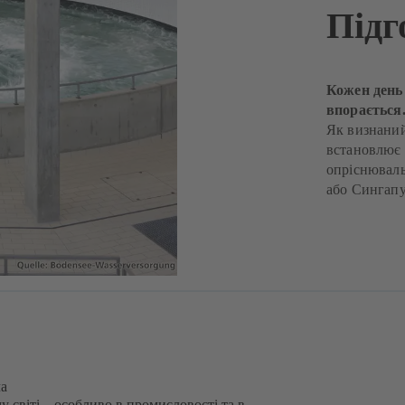
Підг
Кожен день 
впораєтьс
Як визнаний
встановлює 
опріснюваль
або Сингапу
ча
 світі – особливо в промисловості та в