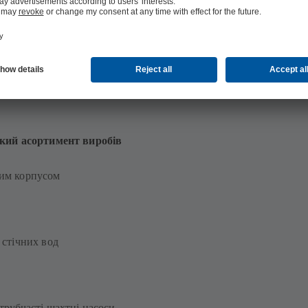
кий асортимент виробів
ним корпусом
 стічних вод
трубчасті шахтні насоси