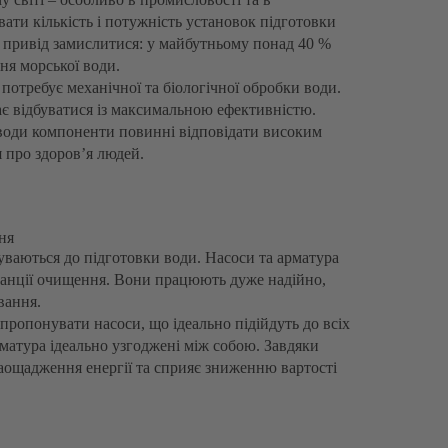
ати кількість і потужність установок підготовки
 привід замислитися: у майбутньому понад 40 %
ня морської води.
потребує механічної та біологічної обробки води.
ає відбуватися із максимальною ефективністю.
ї води компоненти повинні відповідати високим
я про здоров’я людей.
ння
ваються до підготовки води. Насоси та арматура
анції очищення. Вони працюють дуже надійно,
вання.
пропонувати насоси, що ідеально підійдуть до всіх
матура ідеально узгоджені між собою. Завдяки
аощадження енергії та сприяє зниженню вартості