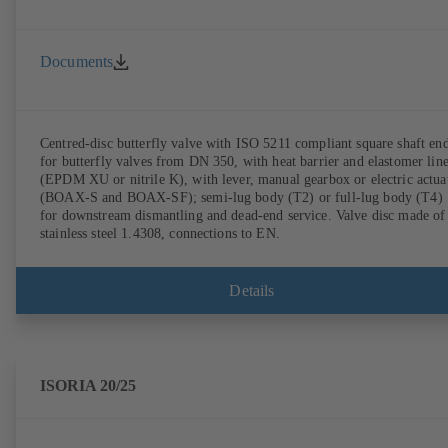
Documents
Centred-disc butterfly valve with ISO 5211 compliant square shaft en
for butterfly valves from DN 350, with heat barrier and elastomer lin
(EPDM XU or nitrile K), with lever, manual gearbox or electric actua
(BOAX-S and BOAX-SF); semi-lug body (T2) or full-lug body (T4)
for downstream dismantling and dead-end service. Valve disc made of
stainless steel 1.4308, connections to EN.
Details
ISORIA 20/25