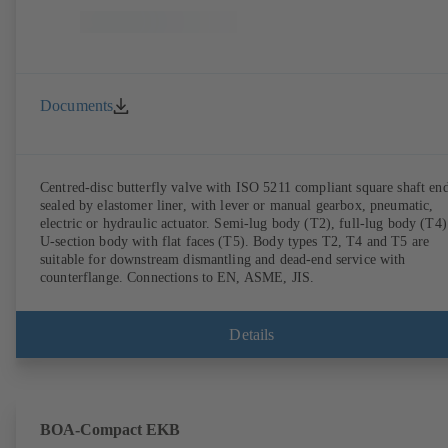
Documents
Centred-disc butterfly valve with ISO 5211 compliant square shaft end
sealed by elastomer liner, with lever or manual gearbox, pneumatic,
electric or hydraulic actuator. Semi-lug body (T2), full-lug body (T4)
U-section body with flat faces (T5). Body types T2, T4 and T5 are
suitable for downstream dismantling and dead-end service with
counterflange. Connections to EN, ASME, JIS.
Details
BOA-Compact EKB