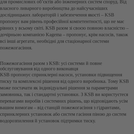
для промислових об’єктів або інженерних систем споруд. Від
власного ливарного виробництва до найсучасніших
дослідницьких лабораторій і забезпечення якості – KSB
пропонує вам рівень професійної компетентності, що не має
рівних у всьому світі. KSB разом зі своєю повною власністю –
дочірньою компанією Kagema – пропонує, крім насосів, також
всі інші агрегати, необхідні для стаціонарної системи
пожежогасіння.
Пожежогасіння разом з KSB: усі системи й повне
обслуговування від одного виконавця
KSB пропонує спринклерні насоси, установки підвищення
тиску та комплексні рішення від одного виробника. Тому KSB
може постачати як індивідуальні рішення за параметрами
замовника, так і стандартні установки. З KSB ви користуєтеся
перевагами виробів і системних рішень, що відповідають усім
вашим вимогам – від станцій пожежогасіння з гідрантами,
спринклерних установок або систем гасіння піною до систем
водорозпилення й установок підтримки тиску.