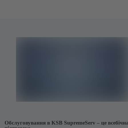
Обслуговування в KSB SupremeServ – це всебічн