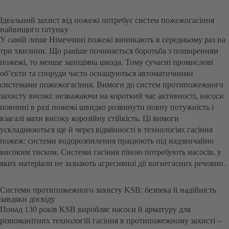
Ідеальний захист від пожежі потребує систем пожежогасіння
найвищого ґатунку
У самій лише Німеччині пожежі виникають в середньому раз на
три хвилини. Що раніше починається боротьба з поширенням
пожежі, то менше заподіяна шкода. Тому сучасні промислові
об’єкти та споруди часто оснащуються автоматичними
системами пожежогасіння. Вимоги до систем протипожежного
захисту високі: незважаючи на короткий час активності, насоси
повинні в разі пожежі швидко розвинути повну потужність і
взагалі мати високу корозійну стійкість. Ці вимоги
ускладнюються ще й через відмінності в технологіях гасіння
пожеж: системи водорозпилення працюють під надзвичайно
високим тиском. Системи гасіння піною потребують насосів, у
яких матеріали не зазнають агресивної дії вогнегасних речовин.
Системи протипожежного захисту KSB: безпека й надійність
завдяки досвіду
Понад 130 років KSB виробляє насоси й арматуру для
різноманітних технологій гасіння в протипожежному захисті –