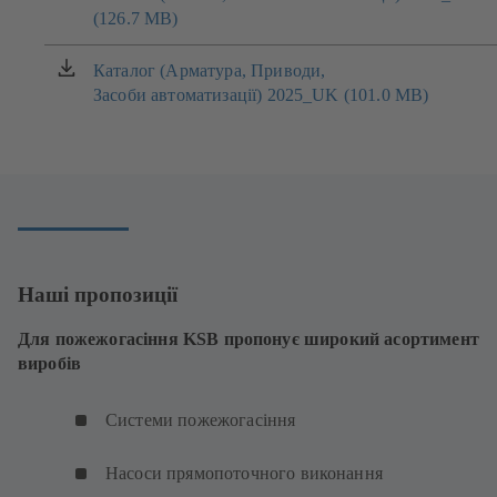
(126.7 MB)
в
новій
вкладці)
Каталог (Арматура, Приводи,
(відкривається
Засоби автоматизації) 2025_UK (101.0 MB)
в
новій
вкладці)
Наші пропозиції
Для пожежогасіння KSB пропонує широкий асортимент
виробів
Системи пожежогасіння
Насоси прямопоточного виконання