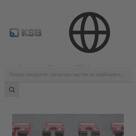
ДИЛЕРИ
Сфери застосування
Інженерні системи будинків і споруд
Пожежогасіння
Search
scope
Search
scope