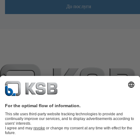
До послуги
Каталог продукції
Запасні частини
Технічні послуги
Програмне
забезпечення та ноу-хау