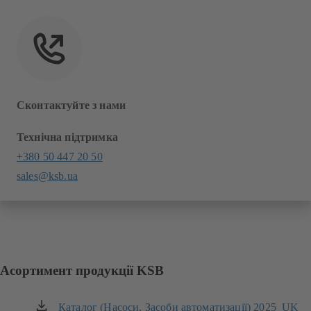
Сконтактуйте з нами
Технічна підтримка
+380 50 447 20 50
sales@ksb.ua
Асортимент продукції KSB
Каталог (Насоси, Засоби автоматизації) 2025_UK
(відкривається