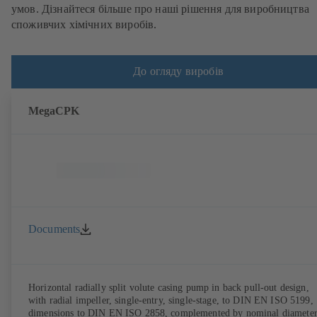
умов. Дізнайтеся більше про наші рішення для виробництва
споживчих хімічних виробів.
До огляду виробів
MegaCPK
Documents
Horizontal radially split volute casing pump in back pull-out design,
with radial impeller, single-entry, single-stage, to DIN EN ISO 5199,
dimensions to DIN EN ISO 2858, complemented by nominal diameter