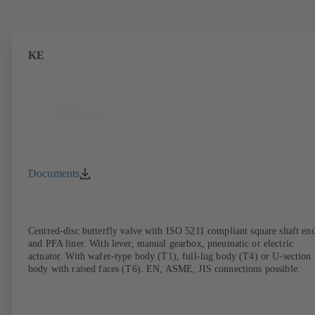
KE
Documents
Centred-disc butterfly valve with ISO 5211 compliant square shaft en
and PFA liner. With lever, manual gearbox, pneumatic or electric
actuator. With wafer-type body (T1), full-lug body (T4) or U-section
body with raised faces (T6). EN, ASME, JIS connections possible.