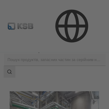
ДИЛЕРИ
Сфери застосування
Хімічні речовини
Споживчі хімічні вироби
Search
scope
Search
scope