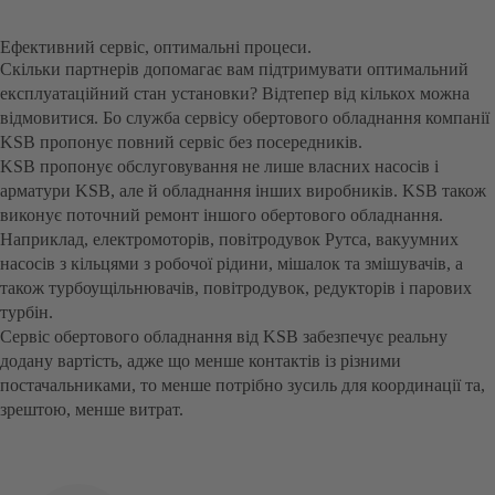
Ефективний сервіс, оптимальні процеси.
Скільки партнерів допомагає вам підтримувати оптимальний
експлуатаційний стан установки? Відтепер від кількох можна
відмовитися. Бо служба сервісу обертового обладнання компанії
KSB пропонує повний сервіс без посередників.
KSB пропонує обслуговування не лише власних насосів і
арматури KSB, але й обладнання інших виробників. KSB також
виконує поточний ремонт іншого обертового обладнання.
Наприклад, електромоторів, повітродувок Рутса, вакуумних
насосів з кільцями з робочої рідини, мішалок та змішувачів, а
також турбоущільнювачів, повітродувок, редукторів і парових
турбін.
Сервіс обертового обладнання від KSB забезпечує реальну
додану вартість, адже що менше контактів із різними
постачальниками, то менше потрібно зусиль для координації та,
зрештою, менше витрат.