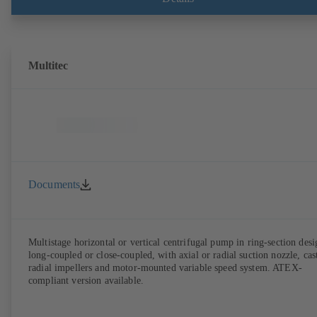
brackets and impeller to be dismantled without the need to disconnect
the pump casing from the piping. Motor mounting points in accordan
with IEC 60072, envelope dimensions in accordance with
DIN V 42673 (07-2011). ATEX-compliant version available. Well ahe
of the ErP Directive's efficiency requirements.
Multitec
Documents
Multistage horizontal or vertical centrifugal pump in ring-section desi
long-coupled or close-coupled, with axial or radial suction nozzle, cas
radial impellers and motor-mounted variable speed system. ATEX-
compliant version available.