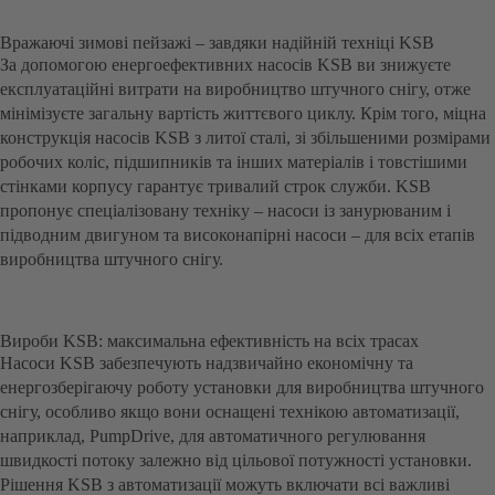
Вражаючі зимові пейзажі – завдяки надійній техніці KSB
За допомогою енергоефективних насосів KSB ви знижуєте
експлуатаційні витрати на виробництво штучного снігу, отже
мінімізуєте загальну вартість життєвого циклу. Крім того, міцна
конструкція насосів KSB з литої сталі, зі збільшеними розмірами
робочих коліс, підшипників та інших матеріалів і товстішими
стінками корпусу гарантує тривалий строк служби. KSB
пропонує спеціалізовану техніку – насоси із занурюваним і
підводним двигуном та високонапірні насоси – для всіх етапів
виробництва штучного снігу.
Вироби KSB: максимальна ефективність на всіх трасах
Насоси KSB забезпечують надзвичайно економічну та
енергозберігаючу роботу установки для виробництва штучного
снігу, особливо якщо вони оснащені технікою автоматизації,
наприклад, PumpDrive, для автоматичного регулювання
швидкості потоку залежно від цільової потужності установки.
Рішення KSB з автоматизації можуть включати всі важливі