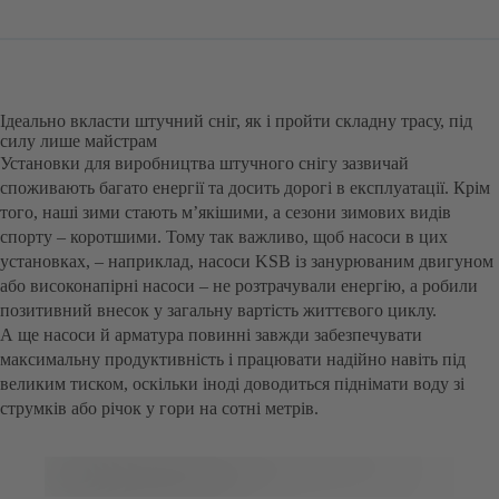
Ідеально вкласти штучний сніг, як і пройти складну трасу, під
силу лише майстрам
Установки для виробництва штучного снігу зазвичай
споживають багато енергії та досить дорогі в експлуатації. Крім
того, наші зими стають м’якішими, а сезони зимових видів
спорту – коротшими. Тому так важливо, щоб насоси в цих
установках, – наприклад, насоси KSB із занурюваним двигуном
або високонапірні насоси – не розтрачували енергію, а робили
позитивний внесок у загальну вартість життєвого циклу.
А ще насоси й арматура повинні завжди забезпечувати
максимальну продуктивність і працювати надійно навіть під
великим тиском, оскільки іноді доводиться піднімати воду зі
струмків або річок у гори на сотні метрів.