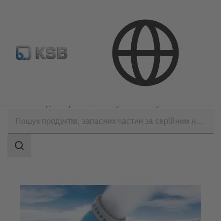
ДИЛЕРИ
Сфери застосування
Промислова техніка
Установки для виробництва штучного снігу
Search
scope
Search
scope