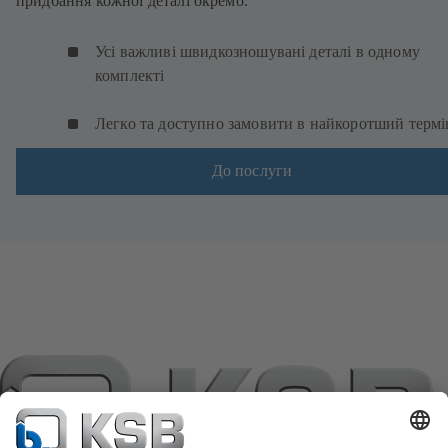
придбання кожної деталі окремо.
Усі важливі швидкозношувані деталі в одному
комплекті
Легко та доступно замовити в найкоротший термі
До послуги