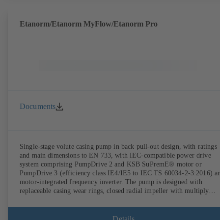
Etanorm/Etanorm MyFlow/Etanorm Pro
Documents
Single-stage volute casing pump in back pull-out design, with ratings
and main dimensions to EN 733, with IEC-compatible power drive
system comprising PumpDrive 2 and KSB SuPremE® motor or
PumpDrive 3 (efficiency class IE4/IE5 to IEC TS 60034-2-3:2016) a
motor-integrated frequency inverter. The pump is designed with
replaceable casing wear rings, closed radial impeller with multiply
curved vanes, single mechanical seal or double mechanical seals to
EN 12756, shaft equipped with replaceable shaft protecting sleeve in 
shaft seal area. The back pull-out design allows the coupling, bearing
Details