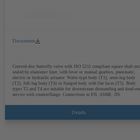
Documents
Centred-disc butterfly valve with ISO 5211 compliant square shaft end
sealed by elastomer liner, with lever or manual gearbox, pneumatic,
electric or hydraulic actuator. Wafer-type body (T1), semi-lug body
(T2), full-lug body (T4) or flanged body with flat faces (T5). Body
types T2 and T4 are suitable for downstream dismantling and dead-en
service with counterflange. Connections to EN, ASME, JIS.
Details