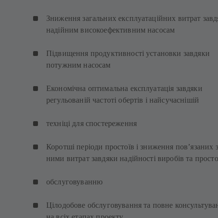
Зниження загальних експлуатаційних витрат завд
надійним високоефективним насосам
Підвищення продуктивності установки завдяки
потужним насосам
Економічна оптимальна експлуатація завдяки
регульованій частоті обертів і найсучаснішій
техніці для спостереження
Коротші періоди простоїв і зниження пов’язаних 
ними витрат завдяки надійності виробів та прост
обслуговуванню
Цілодобове обслуговування та повне консультува
на всіх етапах проекту