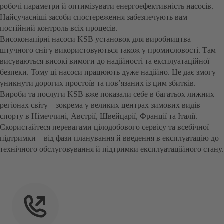
робочі параметри й оптимізувати енергоефективність насосів.
Найсучасніші засоби спостереження забезпечують вам
постійний контроль всіх процесів.
Високонапірні насоси KSB установок для виробництва
штучного снігу використовуються також у промисловості. Там
висуваються високі вимоги до надійності та експлуатаційної
безпеки. Тому ці насоси працюють дуже надійно. Це дає змогу
уникнути дорогих простоїв та пов’язаних із цим збитків.
Вироби та послуги KSB вже показали себе в багатьох лижних
регіонах світу – зокрема у великих центрах зимових видів
спорту в Німеччині, Австрії, Швейцарії, Франції та Італії.
Скористайтеся перевагами цілодобового сервісу та всебічної
підтримки – від фази планування й введення в експлуатацію до
технічного обслуговування й підтримки експлуатаційного стану.