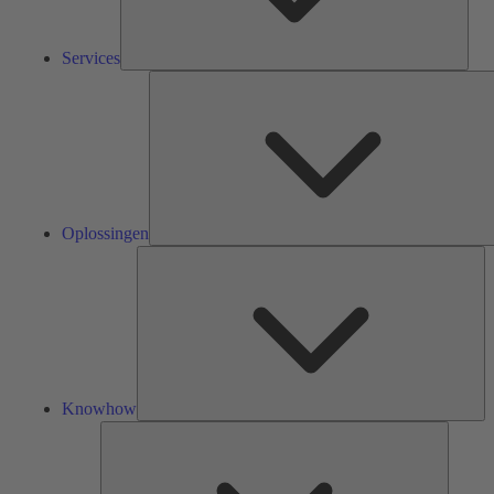
Services
Oplossingen
Kn
Knowhow
Tools