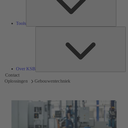
Tools
Ov
K
Over KSB
Contact
Oplossingen
Gebouwentechniek