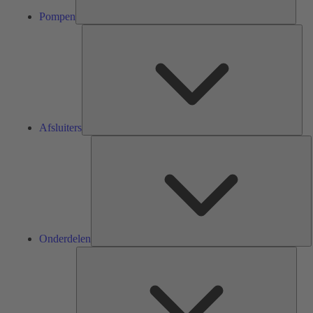
Pompen
Afsl
Afsluiters
O
Onderdelen
Serv