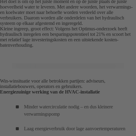
Het doel is om op het juiste moment en op de juiste plaats de juiste
hoeveelheid water te leveren. Met andere woorden, het verwarmings-
en koelwater moet naar behoefte worden verdeeld over alle
verbruikers. Daarom worden alle onderdelen van het hydraulisch
systeem op elkaar afgestemd en ingeregeld.
Kleine ingreep, groot effect: Volgens het
Optimus-onderzoek
(opent
heeft
hydraulisch inregelen een besparingspotentieel tot 21% en scoort het
in
met relatief lage investeringskosten en een uitstekende kosten-
een
batenverhouding.
nieuw
tabblad)
Win-winsituatie voor alle betrokken partijen: adviseurs,
installatiebouwers, operators en gebruikers.
Energiezuinige werking van de HVAC-installatie
Minder watercirculatie nodig – en dus kleinere
verwarmingspomp
Laag energieverbruik door lage aanvoertemperaturen