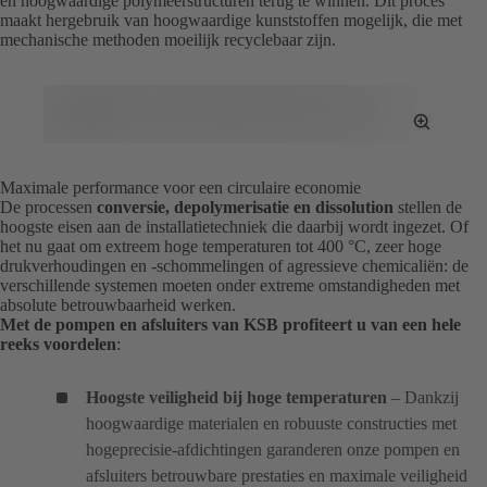
en hoogwaardige polymeerstructuren terug te winnen. Dit proces
maakt hergebruik van hoogwaardige kunststoffen mogelijk, die met
mechanische methoden moeilijk recyclebaar zijn.
Toggle
Full
Screen
Maximale performance voor een circulaire economie
De processen
conversie, depolymerisatie en dissolution
stellen de
hoogste eisen aan de installatietechniek die daarbij wordt ingezet. Of
het nu gaat om extreem hoge temperaturen tot 400 °C, zeer hoge
drukverhoudingen en -schommelingen of agressieve chemicaliën: de
verschillende systemen moeten onder extreme omstandigheden met
absolute betrouwbaarheid werken.
Met de pompen en afsluiters van KSB profiteert u van een hele
reeks voordelen
:
Hoogste veiligheid bij hoge temperaturen
– Dankzij
hoogwaardige materialen en robuuste constructies met
hogeprecisie-afdichtingen garanderen onze pompen en
afsluiters betrouwbare prestaties en maximale veiligheid