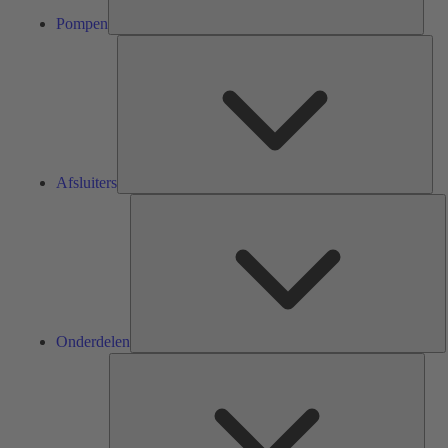
Pompen
Afsl
Afsluiters
O
Onderdelen
Serv