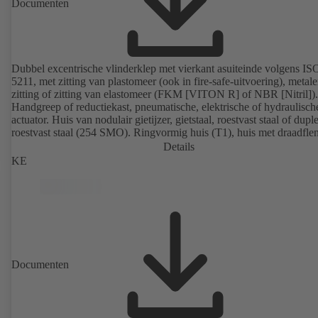
Documenten
Dubbel excentrische vlinderklep met vierkant asuiteinde volgens IS
5211, met zitting van plastomeer (ook in fire-safe-uitvoering), metal
zitting of zitting van elastomeer (FKM [VITON R] of NBR [Nitril]).
Handgreep of reductiekast, pneumatische, elektrische of hydraulisch
actuator. Huis van nodulair gietijzer, gietstaal, roestvast staal of dupl
roestvast staal (254 SMO). Ringvormig huis (T1), huis met draadfle
(T4), T4 voor eenzijdig afflenzen en het gebruik als eindafsluiter me
Details
tegenflens. Aansluitingen conform EN, ASME of JIS. Brandveilighei
KE
en -certificering volgens API 607. Emissiegedrag getest en gecertific
conform EN ISO 15848-1. ATEX-ontwerp conform richtlijn 2014/3
Documenten