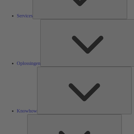
Services
Oplossingen
Kn
Knowhow
Tools