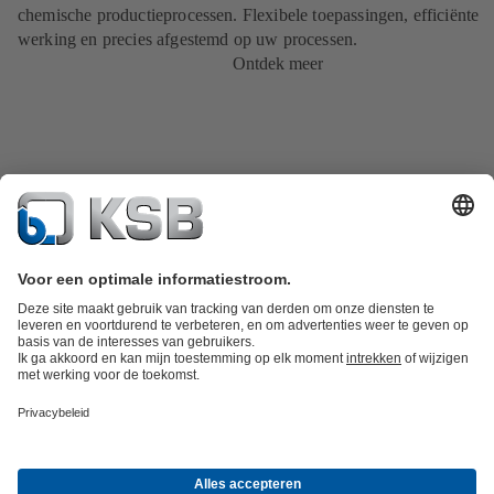
chemische productieprocessen. Flexibele toepassingen, efficiënte
werking en precies afgestemd op uw processen.
Ontdek meer
Productcatalogus
KSB SupremeServ: Spare Parts
KSB SupremeServ:
premium service voor pompen en
afsluiters
Winkelwagen
Productgroepen
Afvalwatertechniek
Watertechniek
Industrietechniek
Gebouwentechnie
Over KSB
Beurzen en evenementen
Persinformatie
Vacatures
Social