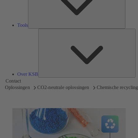
Tools
Ov
K
Over KSB
Contact
Oplossingen
CO2-neutrale oplossingen
Chemische recyclin