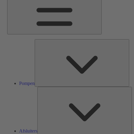
Pom
Pompen
Af
Afsluiters