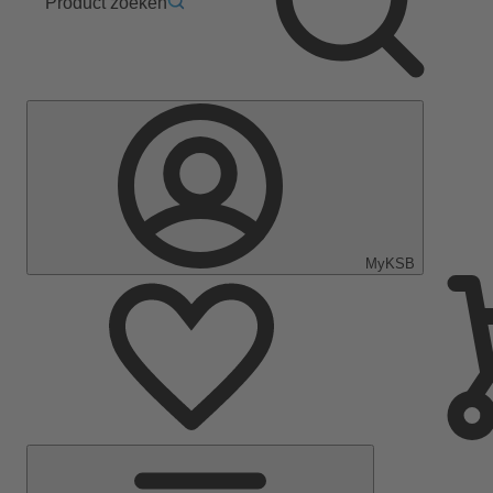
Product zoeken
MyKSB
Hoofdmenu