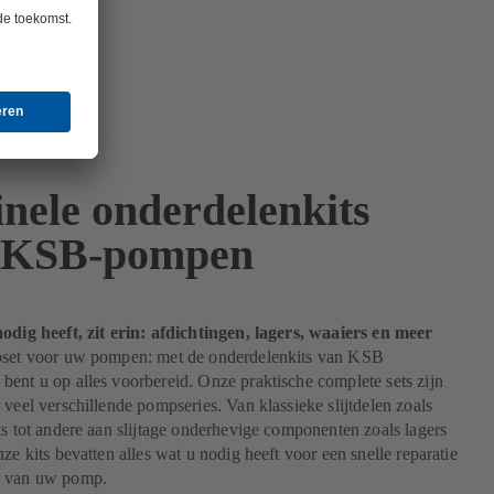
inele onderdelenkits
 KSB-pompen
odig heeft, zit erin: afdichtingen, lagers, waaiers en meer
pset voor uw pompen: met de onderdelenkits van KSB
ent u op alles voorbereid. Onze praktische complete sets zijn
 veel verschillende pompseries. Van klassieke slijtdelen zoals
ts tot andere aan slijtage onderhevige componenten zoals lagers
nze kits bevatten alles wat u nodig heeft voor een snelle reparatie
d van uw pomp.