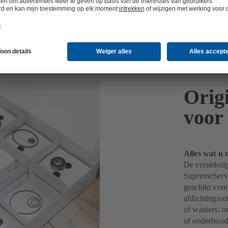
Orig
voor
Alles wat u n
De eerstehul
SupremeServ b
geschikt voor
afdichtingsse
of waaiers: o
of onderhou