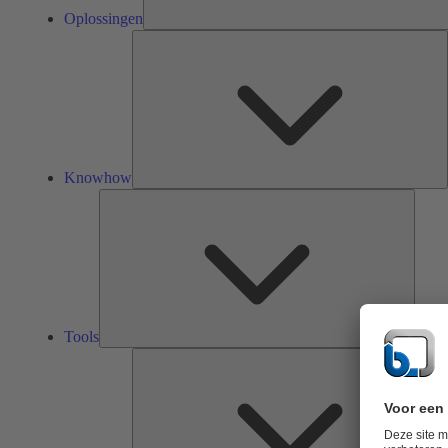
Oplossingen
K
Knowhow
Tools
Tools
O