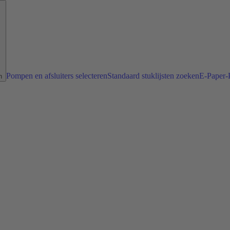
Pompen en afsluiters selecteren
Standaard stuklijsten zoeken
E-Paper-P
n