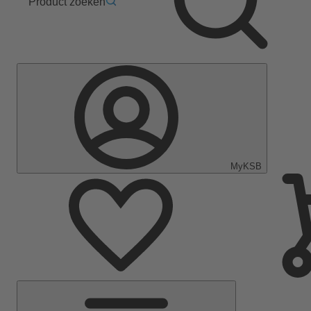
Product zoeken
MyKSB
Hoofdmenu