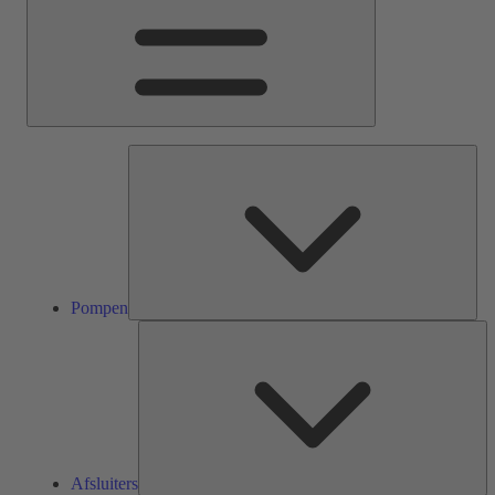
Pom
Pompen
Af
Afsluiters