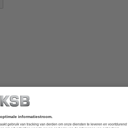
nowhow
ver
KSB