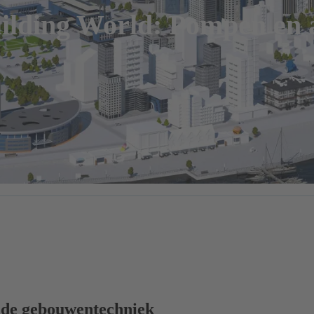
lding World: Pompen en af
 de gebouwentechniek