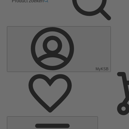
Product zoeken
MyKSB
Hoofdmenu