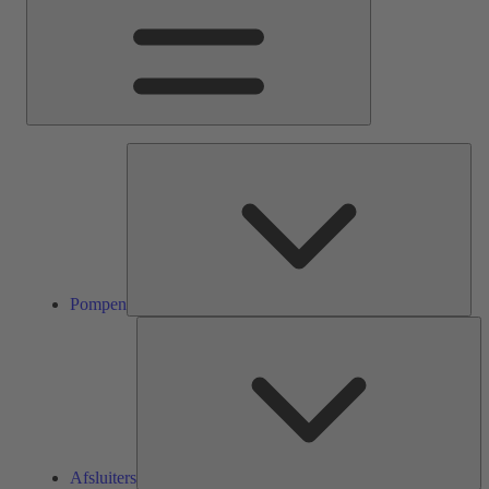
Pom
Pompen
Af
Afsluiters