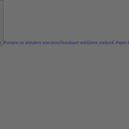
Pompen en afsluiters selecteren
Standaard stuklijsten zoeken
E-Paper-P
n