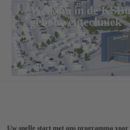
Welkom in de KSBui
gebouwentechniek
Uw snelle start met ons programma voor