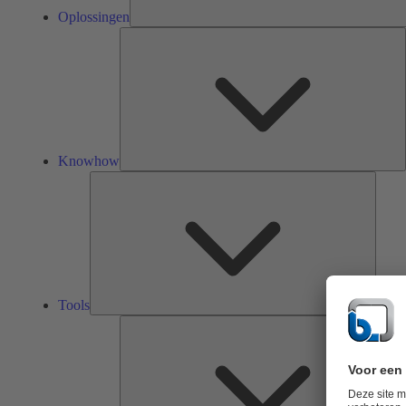
Oplossingen
K
Knowhow
Tools
Tools
O