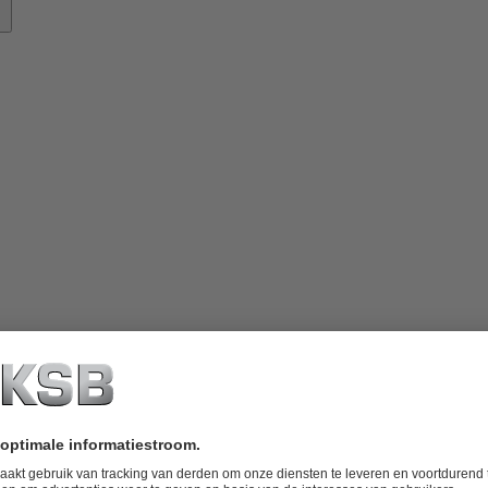
nowhow
ver
KSB