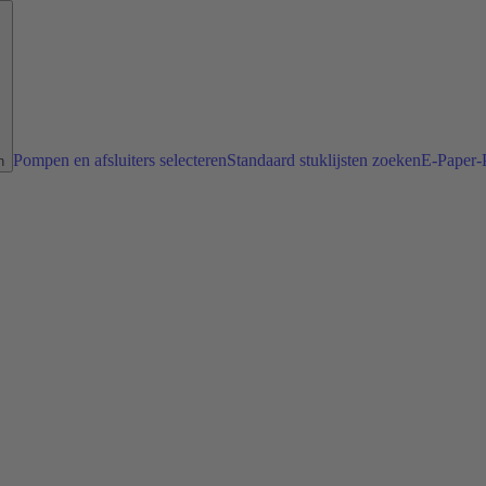
Pompen en afsluiters selecteren
Standaard stuklijsten zoeken
E-Paper-P
n