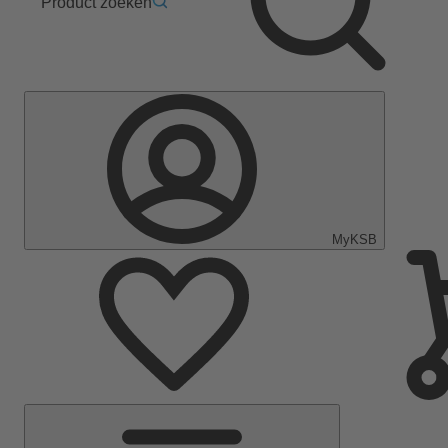
Product zoeken
MyKSB
Hoofdmenu