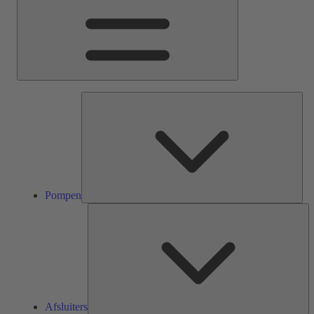
Pom
Pompen
Af
Afsluiters