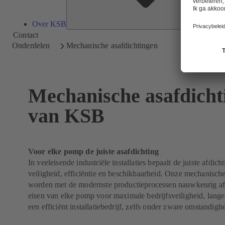
Over KSB
Contact
Onderdelen
Mechanische asafdichtingen
Mechanische asafdicht
van KSB
Voor elke pomp de juiste asafdichting
In veeleisende industriële installaties bepaalt de juiste afdic
veiligheid, efficiëntie en beschikbaarheid. Onze mechanisch
worden met de modernste productieprocessen nauwkeurig a
eisen van elke pomp voor maximale bedrijfsveiligheid, lange
een efficiënt installatiebedrijf, zelfs onder zware omstandig