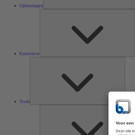
Oplossingen
K
Knowhow
Tools
Tools
O