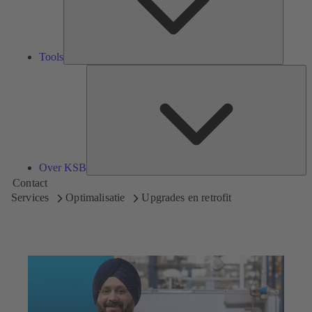
Tools
Ov
K
Over KSB
Contact
Services
Optimalisatie
Upgrades en retrofit