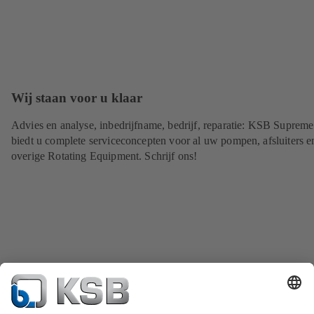
Wij staan voor u klaar
Advies en analyse, inbedrijfname, bedrijf, reparatie: KSB Suprem
biedt u complete serviceconcepten voor al uw pompen, afsluiters e
overige Rotating Equipment. Schrijf ons!