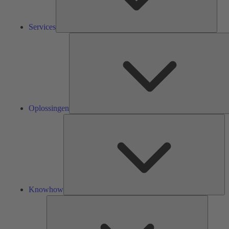
Services
Oplossingen
Kn
Knowhow
Tools