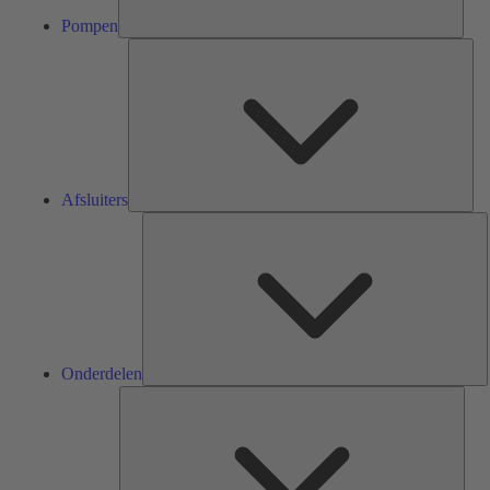
Pompen
Afsl
Afsluiters
O
Onderdelen
Serv