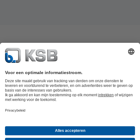
Productcatalogus
KSB SupremeServ: Spare Parts
KSB SupremeServ:
premium service voor pompen en
afsluiters
Winkelwagen
Productgroepen
Afvalwatertechniek
Watertechniek
Industrietechniek
Gebouwentechnie
Over KSB
Beurzen en evenementen
Persinformatie
Vacatures
Social
Media