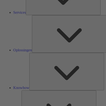
Services
Oplossingen
Kn
Knowhow
Tools