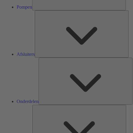
Pompen
Afsl
Afsluiters
O
Onderdelen
Serv