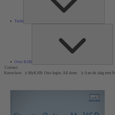
Tools
Ov
K
Over KSB
Contact
Knowhow
MyKSB: One login. All done.
Aan de slag met